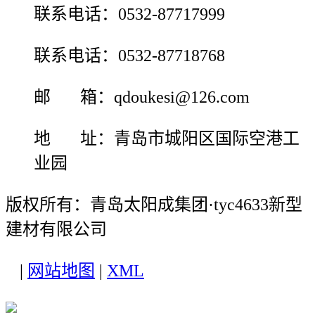
联系电话：0532-87717999
联系电话：0532-87718768
邮 箱：qdoukesi@126.com
地 址：青岛市城阳区国际空港工
业园
版权所有：青岛太阳成集团·tyc4633新型
建材有限公司
|
网站地图
|
XML