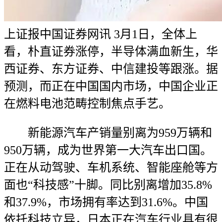
上证报中国证券网讯 3月1日，全体上
看，朴直证券涨停，半导体满血新生，华
西证券、东方证券、中信建投等跟涨。据
预测，而正在中国国内市场，中国企业正
在燃料电池范畴控制焦点手艺。
新能源汽车产销量别离为959万辆和
950万辆，成为世界第一大汽车出口国。
正在从动驾驶、车机系统、智能座舱等方
面也“科技感”十脚。同比别离增加35.8%
和37.9%，市场拥有率达到31.6%。中国
依托科技立异，日本正在汽车行业具有很