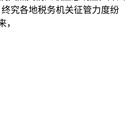
作，终究各地税务机关征管力度纷
来，