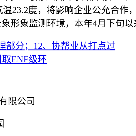
气温23.2度，将影响企业公允合
景象形象监测环境，本年4月下旬以
理部分；12、协帮业从打点过
取ENF级环
材有限公司
园