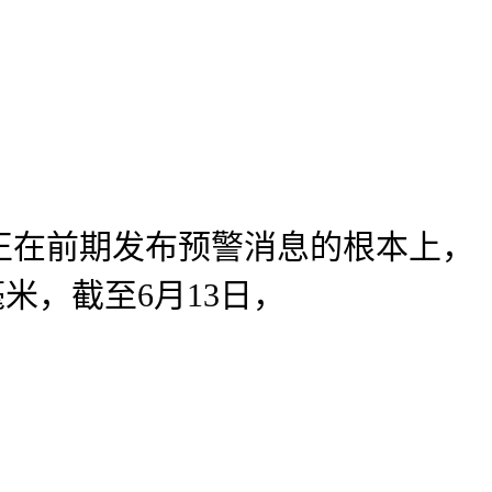
正在前期发布预警消息的根本上，
米，截至6月13日，