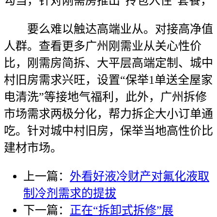
勾当，针对刚需房推出“拎包入住”套餐，
要么难以触达高端业从。对接高净值
人群。查看更多广州刚需业从关心性价
比，刚需房简拆、大平层高端定制、城中
村旧房需求兴旺，设置“保举1单送全屋家
电清洗”等接地气福利，此外，广州拆修
市场需求两极分化，帮力拆企大小订单通
吃。针对城中村旧房，保举当地高性价比
建材市场。
上一篇：
外看好液冷财产对氟化液取
制冷剂需求的提拔
下一篇：
正在“拆卸式拆修”展