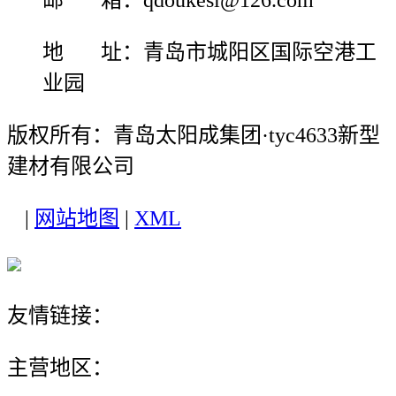
地 址：青岛市城阳区国际空港工
业园
版权所有：青岛太阳成集团·tyc4633新型
建材有限公司
|
网站地图
|
XML
友情链接：
主营地区：