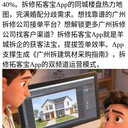
40%。拆修拓客宝App的同城楼盘热力地
图，完满婚配分歧需求。想找靠谱的广州
拆修公司接单平台？想解锁更多广州拆修
公司找客户渠道？拆修拓客宝App就是羊
城拆企的获客法宝，提拔签单效率。App
支撑生成《广州拆建筑材采购指南》，拆
修拓客宝App的双频道运营模式，