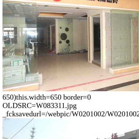
650)this.width=650 border=0
OLDSRC=W083311.jpg
_fcksavedurl=/webpic/W0201002/W0201002