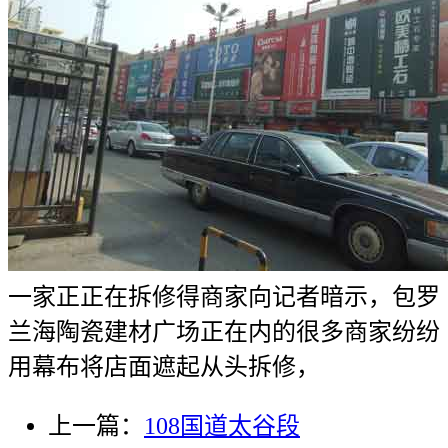
一家正正在拆修得商家向记者暗示，包罗
兰海陶瓷建材广场正在内的很多商家纷纷
用幕布将店面遮起从头拆修，
上一篇：
108国道太谷段