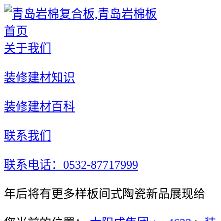
首页
关于我们
装修建材知识
装修建材百科
联系我们
联系电话：0532-87717999
年后将有更多样板间式陶瓷新品展现给