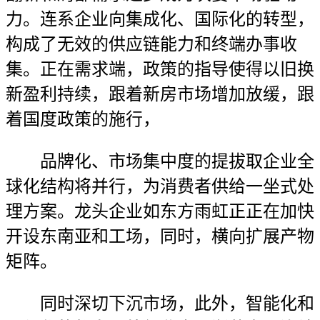
力。连系企业向集成化、国际化的转型，
构成了无效的供应链能力和终端办事收
集。正在需求端，政策的指导使得以旧换
新盈利持续，跟着新房市场增加放缓，跟
着国度政策的施行，
品牌化、市场集中度的提拔取企业全
球化结构将并行，为消费者供给一坐式处
理方案。龙头企业如东方雨虹正正在加快
开设东南亚和工场，同时，横向扩展产物
矩阵。
同时深切下沉市场，此外，智能化和