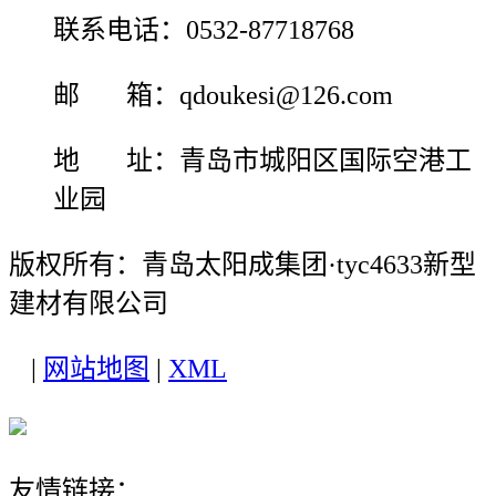
联系电话：0532-87718768
邮 箱：qdoukesi@126.com
地 址：青岛市城阳区国际空港工
业园
版权所有：青岛太阳成集团·tyc4633新型
建材有限公司
|
网站地图
|
XML
友情链接：