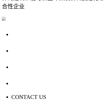
合性企业
关于我们
装修建材知识
装修建材百科
联系我们
CONTACT US