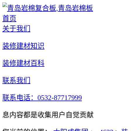
首页
关于我们
装修建材知识
装修建材百科
联系我们
联系电话：0532-87717999
息内容都是收集用户自觉贡献