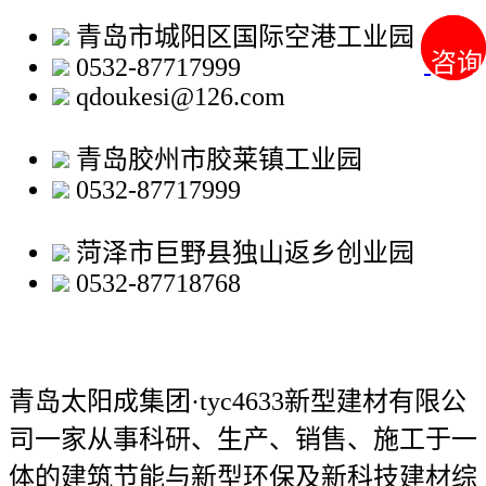
青岛市城阳区国际空港工业园
咨询
咨询
0532-87717999
qdoukesi@126.com
青岛胶州市胶莱镇工业园
0532-87717999
菏泽市巨野县独山返乡创业园
0532-87718768
青岛太阳成集团·tyc4633新型建材有限公
司
一家从事科研、生产、销售、施工于一
体的建筑节能与新型环保及新科技建材综