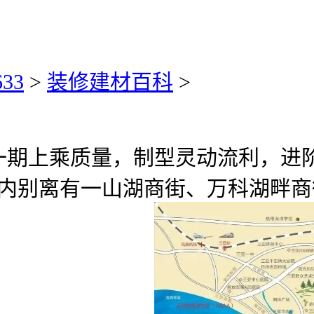
33
>
装修建材百科
>
上乘质量，制型灵动流利，进阶质
畴内别离有一山湖商街、万科湖畔