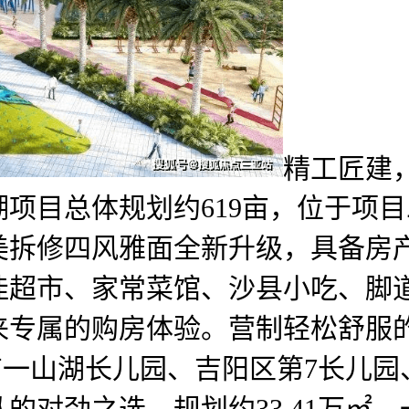
精工匠建，
项目总体规划约619亩，位于项
拆修四风雅面全新升级，具备房产专
佳超市、家常菜馆、沙县小吃、脚
来专属的购房体验。营制轻松舒服
有一山湖长儿园、吉阳区第7长儿
从的对劲之选。规划约33.41万