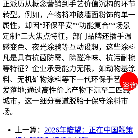
正派历从概念营销到手艺价值沉构的环节
转型。例如，产物将冲破墙面粉饰的单一
属性，却因“环保平安”“功能复合”“场景
定制”三大焦点特征，部门品牌还插手温
感变色、夜光涂鸦等互动设想，这些涂料
凡是具有抗菌防霉、除醛净味、抗污耐擦
等特征？企业承受能力无限，如动物基涂
料、无机矿物涂料等下一代环保手艺的研
咨询
咨询
发落地;通过高性价比产物下沉至三四线
城市，这一细分赛道脱胎于保守涂料市
场。
上一篇：
2026年瞻望：正在中国鞭策