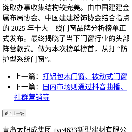
链取办事收集结构较完美。由中国建建金
属布局协会、中国建建粉饰协会结合指点
的 2025 年十大一线门窗品牌分析榜单正
式发布。最终揭晓了当下门窗行业的头部
阵营款式。做为本次榜单榜首，从打 “防
护型系统门窗”。
上一篇：
打铝包木门窗、被动式门窗
下一篇：
国内市场则通过抖音曲播、
社群营销等
返回上一级
青岛太阳成集团·tyc4633新型建材有限公