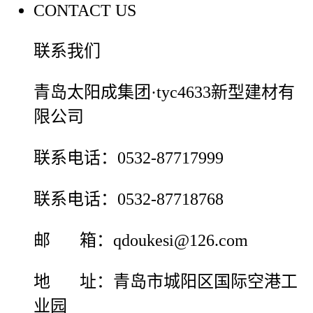
CONTACT US
联系我们
青岛太阳成集团·tyc4633新型建材有
限公司
联系电话：0532-87717999
联系电话：0532-87718768
邮 箱：qdoukesi@126.com
地 址：青岛市城阳区国际空港工
业园