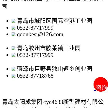
司
青岛市城阳区国际空港工业园
0532-87717999
qdoukesi@126.com
青岛胶州市胶莱镇工业园
0532-87717999
菏泽市巨野县独山返乡创业园
0532-87718768
咨询
咨询
青岛太阳成集团·tyc4633新型建材有限公