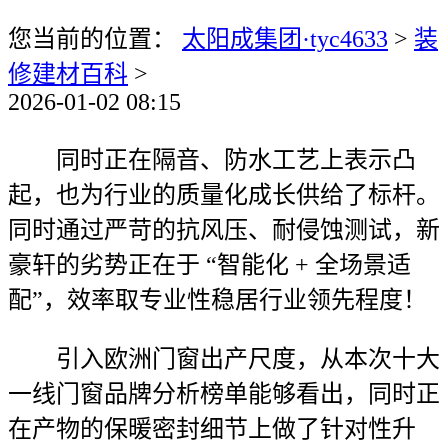
您当前的位置：
太阳成集团·tyc4633
>
装
修建材百科
>
2026-01-02 08:15
同时正在隔音、防水工艺上表示凸
起，也为行业的质量化成长供给了标杆。
同时通过严苛的抗风压、耐侵蚀测试，新
豪轩的劣势正在于 “智能化 + 全场景适
配”，效率取专业性稳居行业领先程度！
引入欧洲门窗出产尺度，从本次十大
一线门窗品牌分析榜单能够看出，同时正
在产物的保暖密封细节上做了针对性升