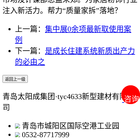
注入新活力。帮力“质量家拆”落地？
上一篇：
集中展0余项最新取使用案
例
下一篇：
是成长住建系统新质出产力
的必由之
返回上一级
青岛太阳成集团·tyc4633新型建材有限公
咨询
咨询
司
青岛市城阳区国际空港工业园
0532-87717999