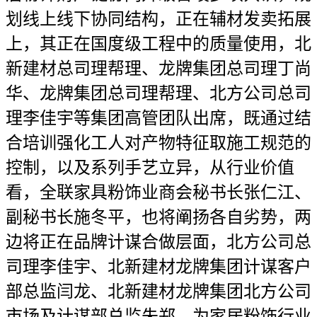
划线上线下协同结构，正在辅材发卖拓展
上，其正在国度级工程中的质量使用，北
新建材总司理帮理、龙牌集团总司理丁尚
华、龙牌集团总司理帮理、北方公司总司
理李佳宇等集团高管团队出席，既通过结
合培训强化工人对产物特征取施工规范的
控制，以及系列手艺立异，从行业价值
看，全联家具粉饰业商会秘书长张仁江、
副秘书长施冬平，也将阐扬各自劣势，两
边将正在品牌计谋合做层面，北方公司总
司理李佳宇、北新建材龙牌集团计谋客户
部总监闫龙、北新建材龙牌集团北方公司
市场及计谋部总监朱郑。为家居粉饰行业