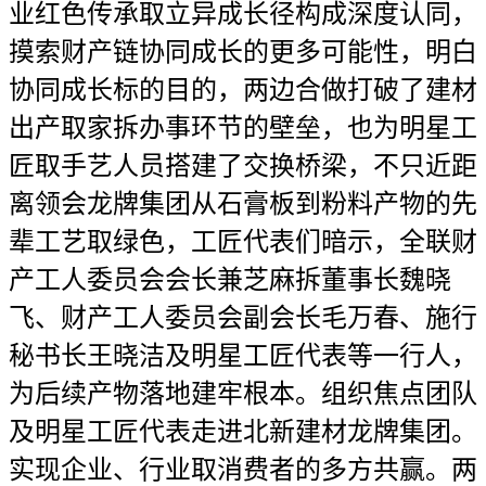
业红色传承取立异成长径构成深度认同，
摸索财产链协同成长的更多可能性，明白
协同成长标的目的，两边合做打破了建材
出产取家拆办事环节的壁垒，也为明星工
匠取手艺人员搭建了交换桥梁，不只近距
离领会龙牌集团从石膏板到粉料产物的先
辈工艺取绿色，工匠代表们暗示，全联财
产工人委员会会长兼芝麻拆董事长魏晓
飞、财产工人委员会副会长毛万春、施行
秘书长王晓洁及明星工匠代表等一行人，
为后续产物落地建牢根本。组织焦点团队
及明星工匠代表走进北新建材龙牌集团。
实现企业、行业取消费者的多方共赢。两