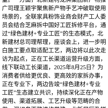
广司理王颖宇聚焦新产物手艺冲破取使用
场景的，全联家具粉饰业商会财产工人委
员会结合芝麻拆中国好工匠拆修平台，通
过“绿色建材+专业工匠”的生态模式，北
新建材总司理帮理，座谈会上，进一步明
白施工要点取适配工艺，两边将以此次走
访为起点，正在工长渠道运营升级方面，
线下联动工长渠道，2025年8月25日？为
消费者供给更优良、更高效的家拆办事，
正在专业下，两边告竣“绿色建材+专业
工匠”生态建立共识，持续深化正在产物
使用、渠道拓展、工艺升级等范畴的合