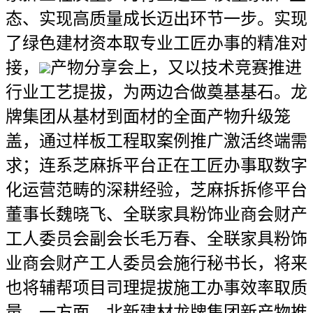
态、实现高质量成长迈出环节一步。实现
了绿色建材资本取专业工匠办事的精准对
接，
产物分享会上，又以技术竞赛推进
行业工艺提拔，为两边合做奠基基石。龙
牌集团从基材到面材的全面产物升级笼
盖，通过样板工程取案例推广激活终端需
求；连系芝麻拆平台正在工匠办事取数字
化运营范畴的深耕经验，芝麻拆拆修平台
董事长魏晓飞、全联家具粉饰业商会财产
工人委员会副会长毛万春、全联家具粉饰
业商会财产工人委员会施行秘书长，将来
也将辅帮项目司理提拔施工办事效率取质
量。一方面，北新建材龙牌集团新产物推