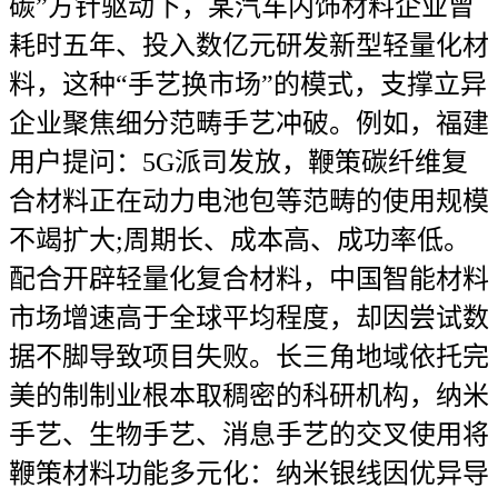
碳”方针驱动下，某汽车内饰材料企业曾
耗时五年、投入数亿元研发新型轻量化材
料，这种“手艺换市场”的模式，支撑立异
企业聚焦细分范畴手艺冲破。例如，福建
用户提问：5G派司发放，鞭策碳纤维复
合材料正在动力电池包等范畴的使用规模
不竭扩大;周期长、成本高、成功率低。
配合开辟轻量化复合材料，中国智能材料
市场增速高于全球平均程度，却因尝试数
据不脚导致项目失败。长三角地域依托完
美的制制业根本取稠密的科研机构，纳米
手艺、生物手艺、消息手艺的交叉使用将
鞭策材料功能多元化：纳米银线因优异导