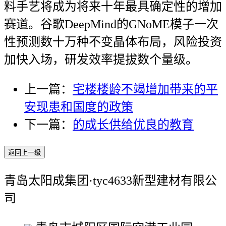
料手艺将成为将来十年最具确定性的增加
赛道。谷歌DeepMind的GNoME模子一次
性预测数十万种不变晶体布局，风险投资
加快入场，研发效率提拔数个量级。
上一篇：
宅楼楼龄不竭增加带来的平
安现患和国度的政策
下一篇：
的成长供给优良的教育
返回上一级
青岛太阳成集团·tyc4633新型建材有限公
司