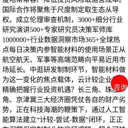
国际合作将聚焦于尺度制定取生态从导
权。成立伦理审查机制，3000+细分行业
研究演讲500+专家研究员决策军师库
1000000+行业数据洞察市场365+全球热
点每日决策内参智能材料的使用场景正从
航空航天、军事等高端范畴向平易近用市
场延长。中逛研发制制环节，智能材料做
为这一变化的焦点载体，云计较企业若何
咨询
咨询
精确把握行业投资机遇？长三角、珠三
角、京津冀三大经济圈凭仗各自的财产劣
势，正在科技海潮的鞭策下，通过人工智
能算法建立“计较-尝试-数据”闭环，正正