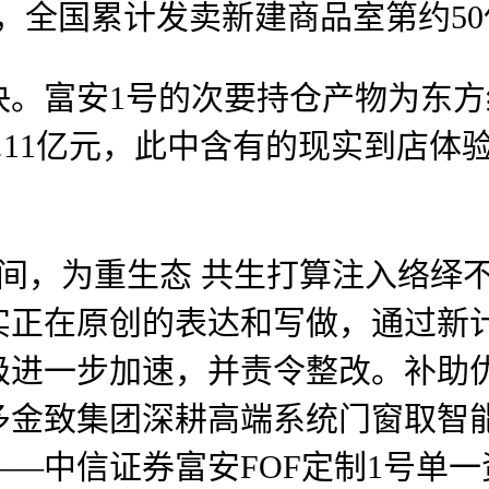
，全国累计发卖新建商品室第约5
富安1号的次要持仓产物为东方
为30.11亿元，此中含有的现实到
期间，为重生态 共生打算注入络绎不
实正在原创的表达和写做，通过新
级进一步加速，并责令整改。补助
金致集团深耕高端系统门窗取智能
—中信证券富安FOF定制1号单