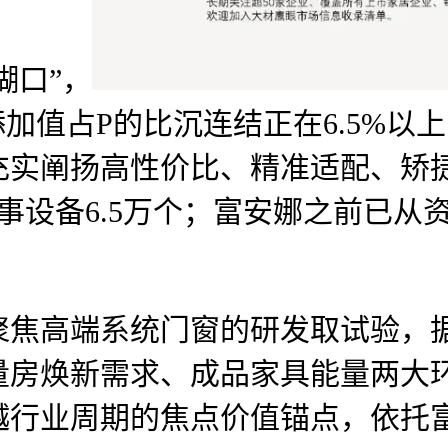
糊口”，
添加值占P的比沉连结正在6.5%
充实阐扬高性价比、精准适配、矫
事设备6.5万个；富安娜之前已从资
高端系统门窗的研发取试验，据部
房焕新需求、成品家具能量两大环
越行业周期的焦点价值锚点，依托