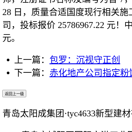
28 日，质量合适国度现行相关
司，投标报价 25786967.22 元！中标候
元。
上一篇：
包罗：沉视守正创
下一篇：
赤化地产公司指定粉
返回上一级
青岛太阳成集团·tyc4633新型建