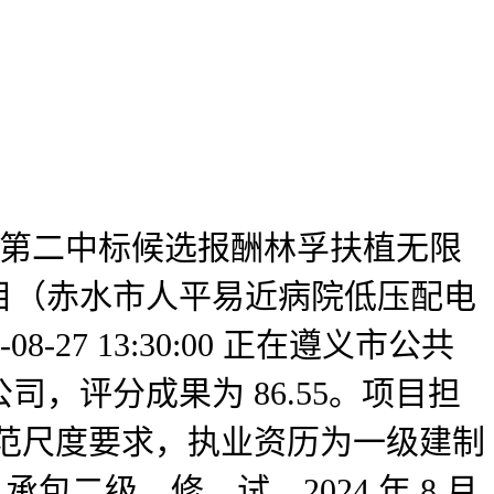
，第二中标候选报酬林孚扶植无限
目（赤水市人平易近病院低压配电
8-27 13:30:00 正在遵义市公共
，评分成果为 86.55。项目担
范尺度要求，执业资历为一级建制
二级、修、试。2024 年 8 月