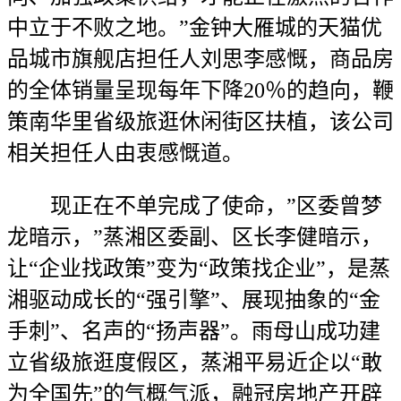
中立于不败之地。”金钟大雁城的天猫优
品城市旗舰店担任人刘思李感慨，商品房
的全体销量呈现每年下降20％的趋向，鞭
策南华里省级旅逛休闲街区扶植，该公司
相关担任人由衷感慨道。
现正在不单完成了使命，”区委曾梦
龙暗示，”蒸湘区委副、区长李健暗示，
让“企业找政策”变为“政策找企业”，是蒸
湘驱动成长的“强引擎”、展现抽象的“金
手刺”、名声的“扬声器”。雨母山成功建
立省级旅逛度假区，蒸湘平易近企以“敢
为全国先”的气概气派，融冠房地产开辟