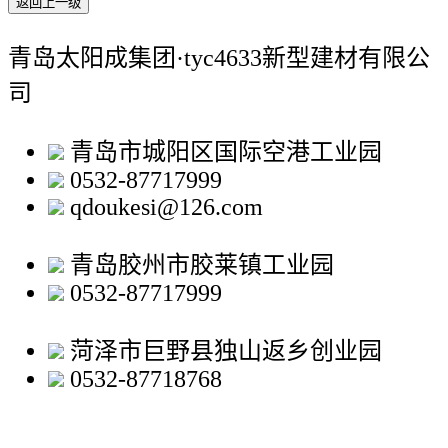
返回上一级
青岛太阳成集团·tyc4633新型建材有限公
司
青岛市城阳区国际空港工业园
0532-87717999
qdoukesi@126.com
青岛胶州市胶莱镇工业园
0532-87717999
菏泽市巨野县独山返乡创业园
0532-87718768