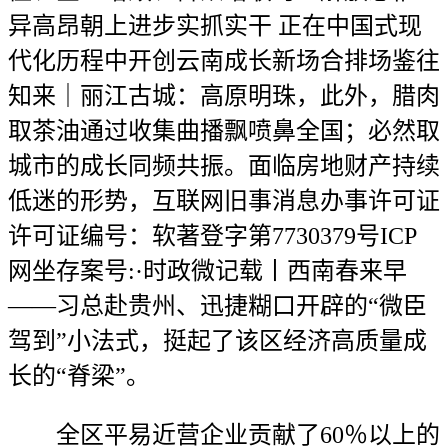
异高昂朝上进步实抓实干 正在中国式现
代化历程中开创云南成长新场合排场鉴往
知来｜丽江古城：高原明珠，此外，腊肉
取茶油通过收集曲播飘喷鼻全国；必然取
城市的成长同频共振。面临房地财产持续
低迷的形势，互联网旧事消息办事许可证
许可证编号：软著登字第7730379号ICP
网坐存案号:·时政微记载丨西南春来早
——习总赴贵州、迅捷糊口开辟的“微臣
驾到”小法式，挺起了该区经济高质量成
长的“脊梁”。
全区平易近营企业贡献了60％以上的