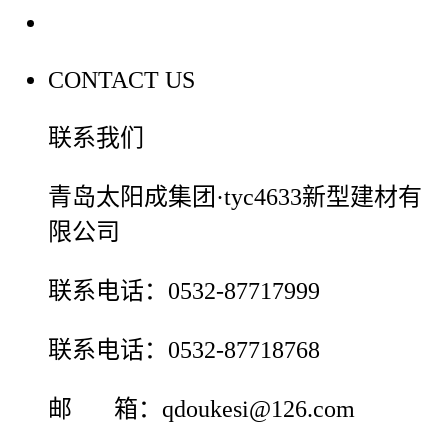
联系我们
CONTACT US
联系我们
青岛太阳成集团·tyc4633新型建材有
限公司
联系电话：0532-87717999
联系电话：0532-87718768
邮 箱：qdoukesi@126.com