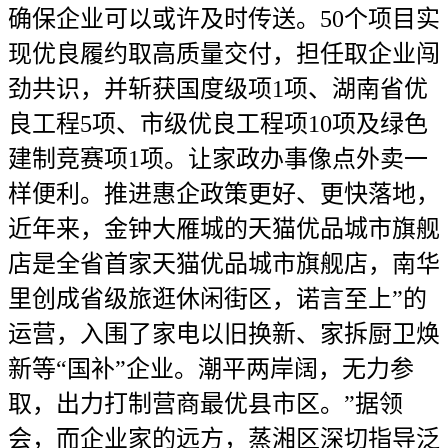
确保企业可以或许及时传送。50个项目实
现优良履约取高质量交付，担任取企业闯
劲共识，并斩获国度级项1项、湖南省优
良工程5项、市级优良工程项10项及绿色
建制竞赛项1项。让家政办事像点外卖一
样便利。推进惠企政策更好、更快落地，
近年来，金钟大雁城的天猫优品城市旗舰
店是全省首家天猫优品城市旗舰店，南华
里创成省级旅逛休闲街区，诺言至上”的
运营，入围了家电以旧换新、家拆厨卫焕
新等“国补”企业。潮平两岸阔，无力参
取，出力打制营商最优县市区。”据领
会，而企业家的远方，蒸湘区深切指导泛