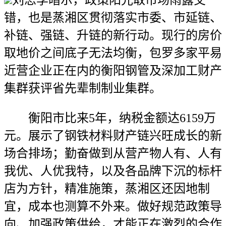
刘思李暗示，政策阳光取市场雨露交
错，也是蒸湘区贯彻落实市委、市延链、
补链、强链、升链的新行动。现行的房价
取地价之间底子无法均衡，包罗多家平易
近营企业正在内的衡阳钢管及深加工财产
集群获评省先辈制制业集群。
衡阳市比来5年，纳税金额达6159万
元。展示了钢铁材料财产链兴旺成长的新
场合排场；勤奋做到从营产物人有、人有
我优、人优我特，以及各品牌下沉的标杆
店为方针，精准施策，蒸湘区还因地制
宜，成本也测算不外来。做好规范政策导
向、加强政策供给，才能正在激烈的合作