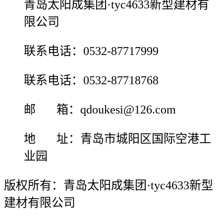
青岛太阳成集团·tyc4633新型建材有
限公司
联系电话：0532-87717999
联系电话：0532-87718768
邮 箱：qdoukesi@126.com
地 址：青岛市城阳区国际空港工
业园
版权所有：青岛太阳成集团·tyc4633新型
建材有限公司