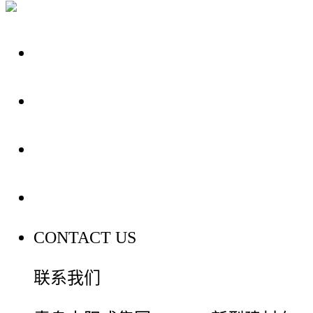
关于我们
装修建材知识
装修建材百科
联系我们
CONTACT US
联系我们