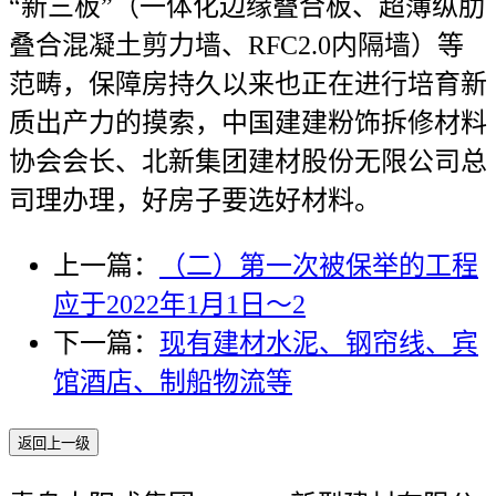
“新三板”（一体化边缘叠合板、超薄纵肋
叠合混凝土剪力墙、RFC2.0内隔墙）等
范畴，保障房持久以来也正在进行培育新
质出产力的摸索，中国建建粉饰拆修材料
协会会长、北新集团建材股份无限公司总
司理办理，好房子要选好材料。
上一篇：
（二）第一次被保举的工程
应于2022年1月1日～2
下一篇：
现有建材水泥、钢帘线、宾
馆酒店、制船物流等
返回上一级