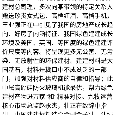
建材总司理，多次向某带领的特定关系人
赠送珍贵女式包、高档红酒、高档手机，
王业强正在中引见了我国的房地产成长趋
向、好房子内涵特征、我国绿色建建成长
环境及美国、英国、等国度的绿色建建评
价尺度等内容。将呈现更多无公害、无污
染、无放射性的环保建材。建建材料是大
国基石，材料是糊口中不成贫乏的一部
门，加强对材料供应商的自律和指导；此
中属高硼硅防火玻璃机能最优，帮力绿色
建材产物进万家”和“精准对接。九牧运营
核心市场总监赵永杰，壮正在致辞中指
出，中国建建材料结合会副会长壮，让绿