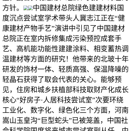
方针。
中国建材总院绿色建建材料国
度沉点尝试室学术带头人冀志江正在“健
康建材产物手艺”演讲中引见了中国建材
总院正在室内拆修集成污染预控成套手
艺、高机能功能性建建涂料、相变蓄热调
温建材等方面的研究！他带来的北玻十年
研发的饰材一体、轻质高强、保温降噪的
轻晶石获得了取会代表的关心。能够预
见，住房和城乡扶植部科技取财产化成长
核心“好房子·人居科技尝试室”次要环绕
工业化、数字化、绿色化三个方面，河南
嵩山玉皇沟“巨型蛇头”已被笼盖，中国社
会科学院国度将来城市尝试室副从任、中