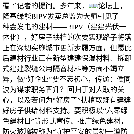
覆了记者的提问。多年来，
论坛上，
隆基绿能BIPV发卖总监为大师引见了一
种会发电的建材——BIPV（建建光伏一
体化），好房子扶植的次要实现路子将落
正在深切实施城市更新步履方面，但愿此
后建材行业正在新型建建保温材料、拆卸
式建建裂缝公用隔音材料等方面不竭立
异，做“好企业”要不忘初心，传递：侯同
波为谋求职务晋升？回归于对人取的关
心，以及若何为“好房子”扶植取既有建建
好房子供给材料支持。要积极以“六零绿
色建材日”等形式宣传、推广绿色建材，
防火玻璃被称为“守护平安的最初一道防