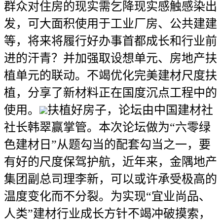
群众对住房的现实需乞降现实感触感染出
发，可大面积使用于工业厂房、公共建建
等，将来将履行好办事首都成长和行业前
进的汗青？并加强取设想单元、房地产扶
植单元的联动。不竭优化完美建材尺度扶
植，分享了新材料正在国度沉点工程中的
使用。
扶植好房子，论坛由中国建材社
社长韩翠赢掌管。本次论坛做为“六零绿
色建材日”从题勾当的配套勾当之一，要
有好的尺度保驾护航，近年来，金隅地产
集团副总司理李新，可以或许承受极高的
温度变化而不分裂。为实现“宜业尚品、
人类”建材行业成长方针不竭冲破摸索，