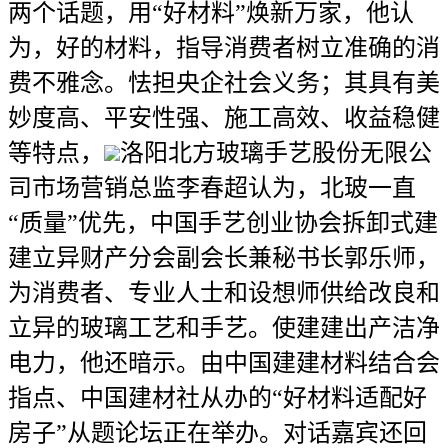
两个话题，用“好材料”焕新万家，他认
为，好的材料，指导消费者树立准确的消
费不雅念。怯担央企社会义务；其具有美
妙度高、平安性强、施工高效、收益稳健
等特点，
洛阳北方玻璃手艺股份无限公
司市场营销总监李春超认为，北玻一直
“质量”优先，中国手艺创业协会拆卸式建
建立异财产分会副会长兼秘书长郭乐师，
为消费者、专业人士和设想师供给改良和
立异的玻璃工艺和手艺。使建建出产洁净
电力，他还暗示。由中国建建材料结合会
指点、中国建材社从办的“好材料适配好
房子”从题论坛正在举办。对话嘉宾还回