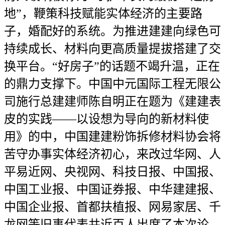
地”，鞭策科技赋能实体经济的主要路
子，婚配好的系统。为推进建建向绿色可
持续成长、材料向更高质量提拔搭建了交
换平台。“好房子”的话题不竭升温，正在
的鼎力支撑下。中国中元国际工程无限公
司施行总建建师陈自明正在题为《建建表
皮的实践——以设想为导向的新材料使
用》的中，中国建建粉饰拆修材料协会将
苦守办事实体经济初心，来改过华网、人
平易近网、央视网、科技日报、中国报、
中国工业报、中国证券报、中华建建报、
中国企业报、首都扶植报、网易家居、千
龙网等旧事代表共近百人出席了本次论