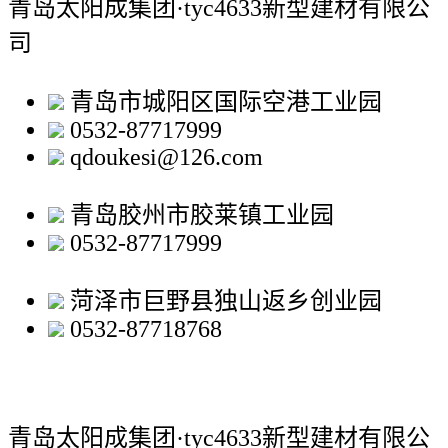
青岛太阳成集团·tyc4633新型建材有限公
司
青岛市城阳区国际空港工业园
0532-87717999
qdoukesi@126.com
青岛胶州市胶莱镇工业园
0532-87717999
菏泽市巨野县独山返乡创业园
0532-87718768
青岛太阳成集团·tyc4633新型建材有限公