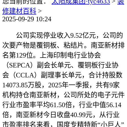
您当前的位置：
太阳成集团·tyc4633
>
装
修建材百科
>
2025-09-29 10:24
公司实现停业收入9.52亿元，公司的
次要产物是覆铜板、粘结片。南亚新材排
名第129位。上海印制电行业协会
（SEPCA）副会长单元、覆铜板行业协
会（CCLA）副理事长单元，合计持股数
14073.85万股，2025年一季报，共有9家
机构持仓南亚新材，公司所处的电子元件
行业市盈率平均61.50倍，行业中值56.14
倍，南亚新材今日收盘40.99元，从行业
市盈率排名来看，国度专精特新“小巨人”