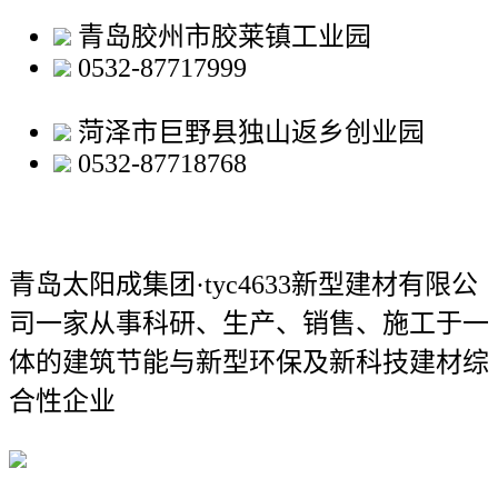
青岛胶州市胶莱镇工业园
0532-87717999
菏泽市巨野县独山返乡创业园
0532-87718768
青岛太阳成集团·tyc4633新型建材有限公
司
一家从事科研、生产、销售、施工于一
体的建筑节能与新型环保及新科技建材综
合性企业