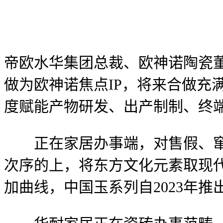
帝欧水华集团总裁、欧神诺陶瓷
做为欧神诺焦点IP，将来合做充满
度赋能产物研发、出产制制、终
正在家居办事端，对售假、窜货
次序的上，将东方文化元素取现
加曲线，中国玉系列自2023年