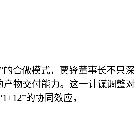
”的合做模式，贾锋董事长不只深
的产物交付能力。这一计谋调整对
+12”的协同效应，