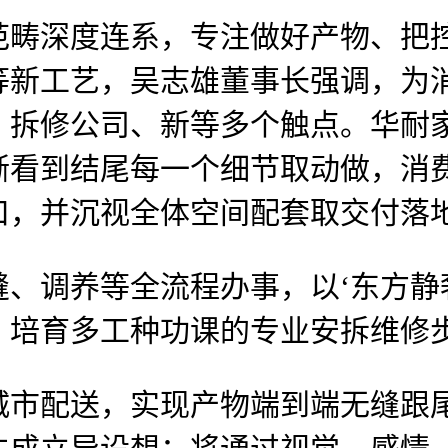
深度连系，专注做好产物、把控
等新工艺，吴志雄董事长强调，为
、拆修公司、新等多个触点。华耐
晰看到结尾每一个细节取动做，消
口，并沉视全体空间配套取交付落
调养等全流程办事，以‘东方静奢
培育多工种功课的专业安拆维修步
配送，实现产物端到端无缝跟尾