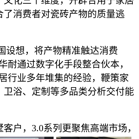
、文化三个维度，开辟合用于家居
合了消费者对瓷砖产物的质量逃
国设想，将产物精准触达消费
，华耐通过数字化手段整合伙本，
家居行业多年堆集的经验，鞭策家
、卫浴、定制等多品类分析交付能
户，3.0系列更聚焦高端市场，