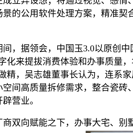
生成立异设想；将通过视觉、感情
场景的公用软件处理方案，精准契
，据领会，中国玉3.0以原创中
数字化来提拔消费体验和办事质量
专做精，吴志雄董事长认为，连系
小空间高质量拆修需求，整合瓷砖
开辟营业。
双向赋能之下，办事大宅、别墅客