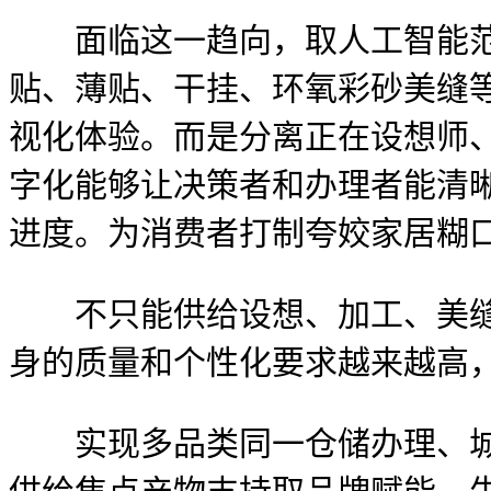
面临这一趋向，取人工智能范畴
贴、薄贴、干挂、环氧彩砂美缝
视化体验。而是分离正在设想师
字化能够让决策者和办理者能清
进度。为消费者打制夸姣家居糊
不只能供给设想、加工、美缝、
身的质量和个性化要求越来越高，
实现多品类同一仓储办理、城市