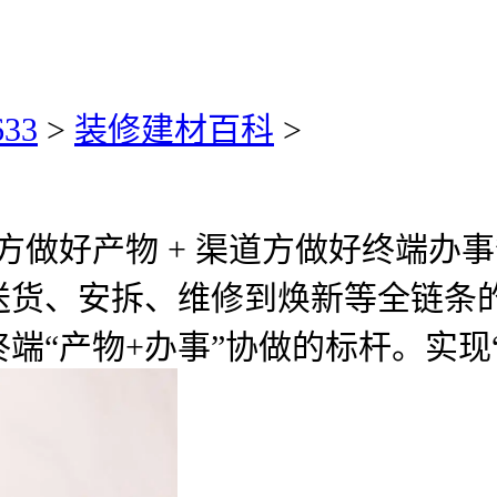
33
>
装修建材百科
>
好产物 + 渠道方做好终端办事
送货、安拆、维修到焕新等全链条
“产物+办事”协做的标杆。实现“1