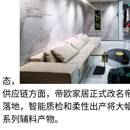
态，
供应链方面，帝欧家居正式改名
落地，智能质检和柔性出产将大
系列辅料产物。