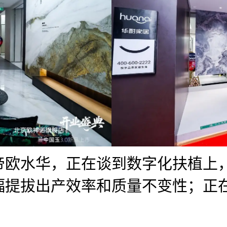
帝欧水华，正在谈到数字化扶植上
幅提拔出产效率和质量不变性；正