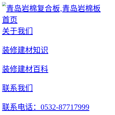
首页
关于我们
装修建材知识
装修建材百科
联系我们
联系电话：0532-87717999