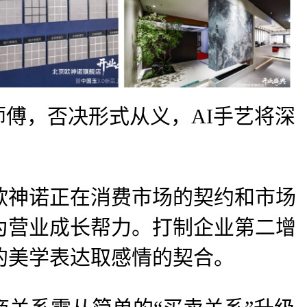
师傅，否决形式从义，AI手艺将深
神诺正在消费市场的契约和市场
为营业成长帮力。打制企业第二增
的美学表达取感情的契合。