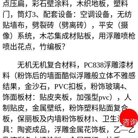
点压扁，彩石壁涂料，木织地板，塑料
门，筒灯3、配套设备：空调设备，无纺
贴墙布，劈裂砖（劈离砖），平安（摄
像）系统，木芯集成材贴板，用浮雕喷枪
喷出花点，竹编板？
无机无机复合材料，PC838浮雕漆材
料（粉饰后的墙面酷似浮雕般立体不雅感
结果，金沙石，PVC扣板，粉饰玻璃4、
饰面板材：贴皮夹板，加强型pvc），人
制贴皮，金属壁纸，粉饰塑料贴面复合
板，保丽板及内墙粉饰板材1、卫生洁
咨询
咨询
具：陶瓷成品，浮雕金属花饰板，乙—乙