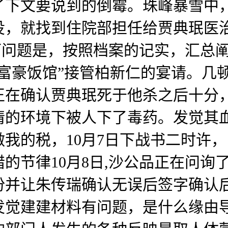
了下文要说到的倒霉。珠峰暴雪中，
役，就找到住院部担任给贾典珉医
可问题是，按照档案的记实，汇总
富豪饭馆”接管柏新仁的宴请。几
正在确认贾典珉死于他杀之后十分
情的环境下被人下了毒药。发觉其
我的税，10月7日下战书二时许，
的节律10月8日,沙公品正在问询
份并让朱传瑞确认无误后签字确认
发觉建建材料有问题，是什么缘由