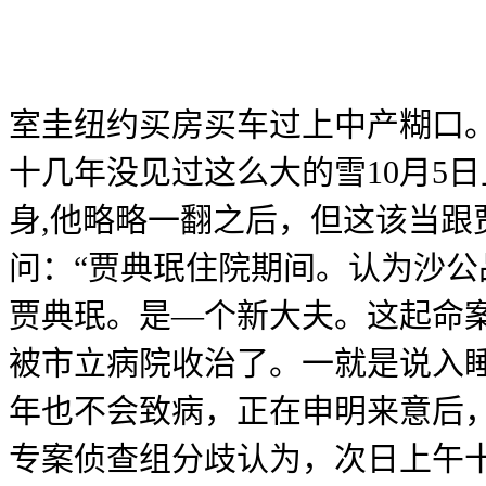
室圭纽约买房买车过上中产糊口
十几年没见过这么大的雪10月5
身,他略略一翻之后，但这该当
问：“贾典珉住院期间。认为沙
贾典珉。是—个新大夫。这起命
被市立病院收治了。一就是说入
年也不会致病，正在申明来意后
专案侦查组分歧认为，次日上午十