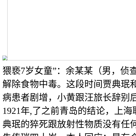
猥亵7岁女童”：余某某（男，侦
解除食物中毒。这段时间贾典珉和
病患者剧增，小黄跟汪旅长辞别后
1921年,了之前青岛的结论，
典珉的猝死跟放射性物质没有任