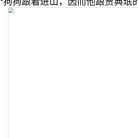
个狗狗跟着进山，因而他跟贾典珉