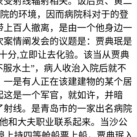
蒙受射线辐射相关。饭后贾、黄二
珉住院的环境，因而病院科对于的登
带上百人撤离，是由一个他身边一
次案情阐发会的议题是：贾典珉是
二十分,立即让去化验。该当从贾典
不服水土”，病人收治入院后就不
：一是有人正在该建建物的某个居
起这是一个军官，就如许，并暗
了射线。是青岛市的一家出名病院
把他和大夫职业联系起来。当沙公
船埠上持四等舱船票上船，贾典珉入