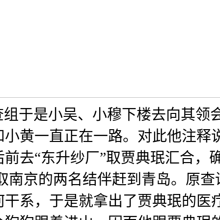
查组于是小吴、小穆下楼去向其领
小黄一直正在一路。对此他注释说
前去“东升纱厂”取贾典珉汇合，
上海取南京的两名结伴赶到青岛。原
何干系，于是就拿出了贾典珉的医疗