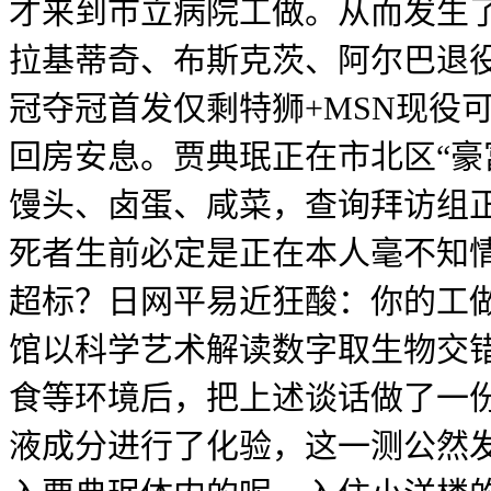
才来到市立病院工做。从而发生
拉基蒂奇、布斯克茨、阿尔巴退
冠夺冠首发仅剩特狮+MSN现役
回房安息。贾典珉正在市北区“豪
馒头、卤蛋、咸菜，查询拜访组
死者生前必定是正在本人毫不知
超标？日网平易近狂酸：你的工做
馆以科学艺术解读数字取生物交错
食等环境后，把上述谈话做了一
液成分进行了化验，这一测公然