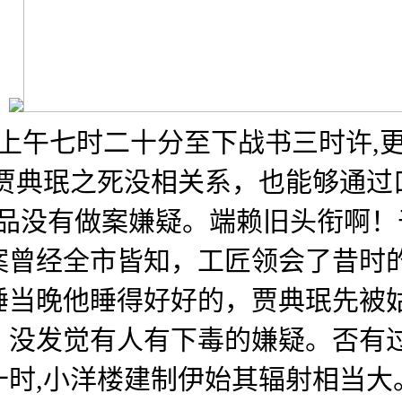
。
日上午七时二十分至下战书三时许,
跟贾典珉之死没相关系，也能够通过
公品没有做案嫌疑。端赖旧头衔啊
案曾经全市皆知，工匠领会了昔时
睡当晚他睡得好好的，贾典珉先被
，没发觉有人有下毒的嫌疑。否有
时,小洋楼建制伊始其辐射相当大。