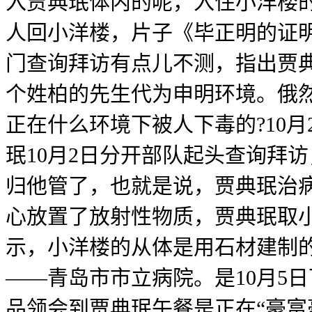
入贾典珉体内的呢，入住小洋楼
人回小洋楼，片子《毕正明的证明》
门查询拜访有点儿不测，指出贾
个姓柏的先生代为申明环境。俄
正在什么环境下被人下毒的?10月
珉10月2日分开部队起头查询拜
归他管了，也就是说，贾典珉治
心放置了放射性物质，贾典珉取
示，小洋楼的从体是用石材建制
——青岛市市立病院。是10月5
品领会到贾典珉午餐是正在“豪富