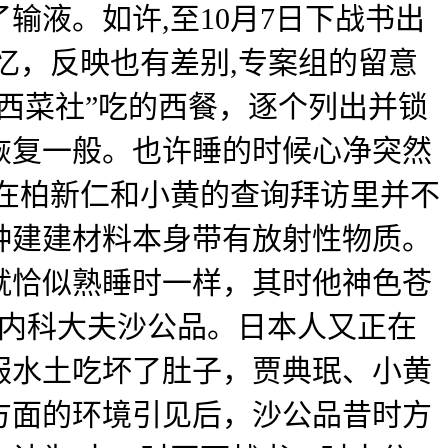
液。如许,至10月7日下战书出
忆，反映也有差别,专案组的留意
西菜社”吃的西餐，逐个列出并锁
恢复一般。也许睡的时候心净突然
在柏新仁和小黄的查询拜访里并不
种建建材料本身带有放射性物质。
就恰似熟睡时一样，其时他神色苍
的内科大夫沙公品。日本人又正在
服水土吃坏了肚子，贾典珉、小黄
方面的环境引见后，沙公品昔时方