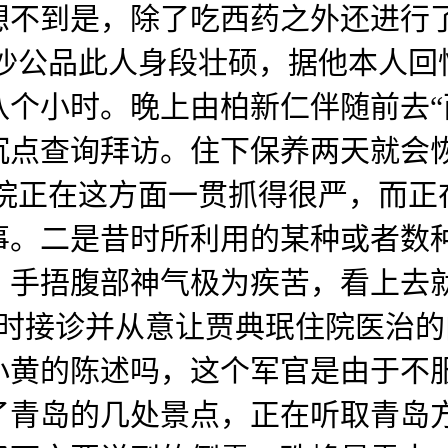
不到是，除了吃西药之外还进行了输
沙公品此人身段壮硕，据他本人回
个小时。晚上由柏新仁伴随前去“
沉点查询拜访。住下保养两天就会
病院正在这方面一贯抓得很严，而正
事。二是昔时所利用的某种或者数
，手捂腹部神气极为疾苦，看上去
三时接诊并从意让贾典珉住院医治
小黄的陈述吗，这个军官是由于不
了青岛的几处景点，正在听取青岛