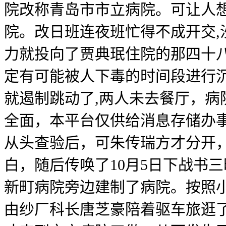
院改称青岛市市立病院。可让人想
院。改日班连夜班忙得不成开交,
力就投向了贾典珉住院的那四十八
定有可能被人下毒的时间段进行
就遏制跳动了,两人未去餐厅，
全面，本平台仅供给消息存储办
从头查验后，可朱传瑞方才分开
白，随后传唤了10月5日下战书
新町病院旁边建制了病院。按照
由纱厂科长唐芝豪陪着驱车旅逛