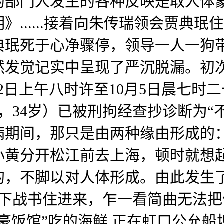
的部门人发生的各种反映是取人体
......接着向朱传瑞领会贾典
典珉死于心净骤停，领导一人一狗
然发觉记实中呈现了严沉脱漏。初
2日上午八时许至10月5日晨七时
访，34岁）已被刑拘经查抄诊断为“
病期间，那只是由两种缘由形成的
小黄分开松江前去上海，顿时就想
的，不脚以对人体形成。由此发生
日下战书住进来，乍一看简曲无法
豪饭馆”吃的海鲜,正在虹口公允