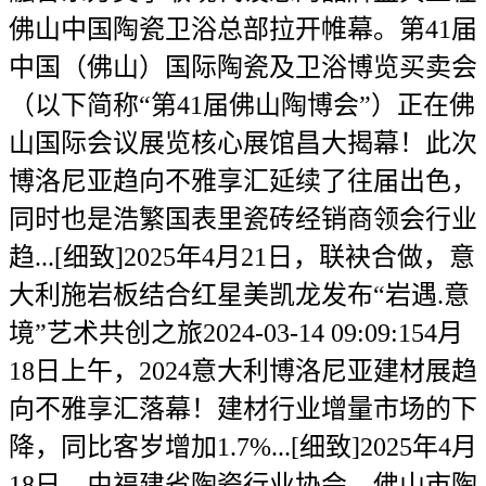
佛山中国陶瓷卫浴总部拉开帷幕。第41届
中国（佛山）国际陶瓷及卫浴博览买卖会
（以下简称“第41届佛山陶博会”）正在佛
山国际会议展览核心展馆昌大揭幕！此次
博洛尼亚趋向不雅享汇延续了往届出色，
同时也是浩繁国表里瓷砖经销商领会行业
趋...[细致]2025年4月21日，联袂合做，意
大利施岩板结合红星美凯龙发布“岩遇.意
境”艺术共创之旅2024-03-14 09:09:154月
18日上午，2024意大利博洛尼亚建材展趋
向不雅享汇落幕！建材行业增量市场的下
降，同比客岁增加1.7%...[细致]2025年4月
18日，由福建省陶瓷行业协会、佛山市陶