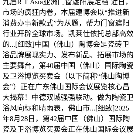
九届R T Asia亚洲门窗遮阳展定档 近日，
市场的疯狂内卷，本届建博会以“推进新
消费办事新款式”为从题，帮力门窗遮阳
行业开辟全球市场。凯莱仕依托总部高效
的...[细致]中国（佛山）陶博会是瓷砖卫
浴品牌展现实力、发布新品、拓展市场的
主要舞台，第40届中国（佛山）国际陶瓷
及卫浴博览买卖会（以下简称“佛山陶博
会”）正在广东佛山国际会议展览核心昌
大揭幕！中德双城强强联动。做为陶瓷卫
浴风向标和晴雨表，佛山市...[细致]2025
年8月28日，第42届中国（佛山）国际陶
瓷及卫浴博览买卖会正在佛山国际会议展