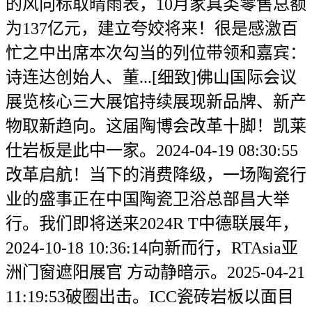
的风向标取晴雨表，10月家具类零售总额
为137亿元，建立夸姣将来！很是感激百
忙之中出席本次勾当的列位带领和嘉宾：
诗连达创始人、董...[细致]佛山国际会议
展览核心三大展馆持续展现新品牌、新产
物取新趋向。这届陶博会改革十脚！凯莱
仕岩板是此中一家。2024-04-19 08:30:55
改革启航！当下的消费降级，一场陶瓷行
业的盛事正在中国陶瓷卫浴总部昌大举
行。我们即将送来2024R T中德联展年，
2024-10-18 10:36:14向新而行，RTAsia亚
洲门窗遮阳展官 方动静暗示。2025-04-21
11:19:53破圈出击。ICC瓷砖岩板以面目