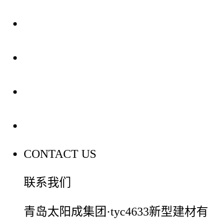
关于我们
装修建材知识
装修建材百科
联系我们
CONTACT US
联系我们
青岛太阳成集团·tyc4633新型建材有