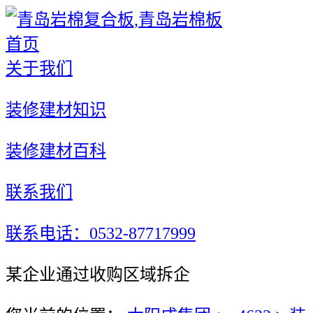
首页
关于我们
装修建材知识
装修建材百科
联系我们
联系电话：0532-87717999
某企业通过收购区域拆企