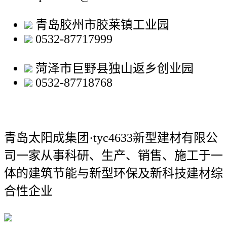
青岛胶州市胶莱镇工业园
0532-87717999
菏泽市巨野县独山返乡创业园
0532-87718768
青岛太阳成集团·tyc4633新型建材有限公
司
一家从事科研、生产、销售、施工于一
体的建筑节能与新型环保及新科技建材综
合性企业