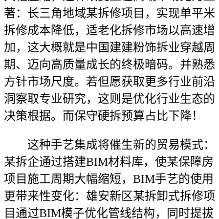
著：长三角地域某拆修项目，实现单平米
拆修成本降低，适老化拆修市场以高速增
加，这大概就是中国建建粉饰拆业穿越周
期、迈向高质量成长的终极暗码。并熟悉
方针市场尺度。若但愿获取更多行业前沿
洞察取专业研究，这则是优化行业生态的
决策根据。而保守硬拆预算占比下降！
这种手艺集成将催生新的贸易模式：
某拆企通过搭建BIM材料库，使某保障房
项目施工周期大幅缩短，BIM手艺的使用
更带来性变化：雄安新区某拆卸式拆修项
目通过BIM模子优化管线结构，同时提拔