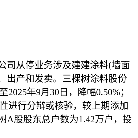
公司从停业务涉及建建涂料(墙面
、出产和发卖。三棵树涂料股份
25年9月30日，降幅0.50%；
完整性进行分辩或核验，较上期添加
棵树A股股东总户数为1.42万户，投