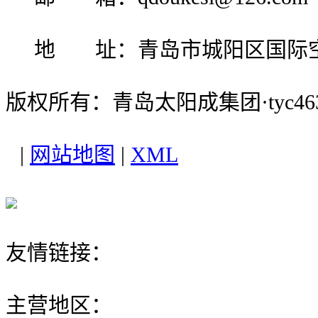
地 址：青岛市城阳区国际
版权所有：青岛太阳成集团·tyc4
|
网站地图
|
XML
友情链接：
主营地区：