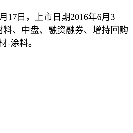
月17日，上市日期2016年6月3
材料、中盘、融资融券、增持回购
材-涂料。