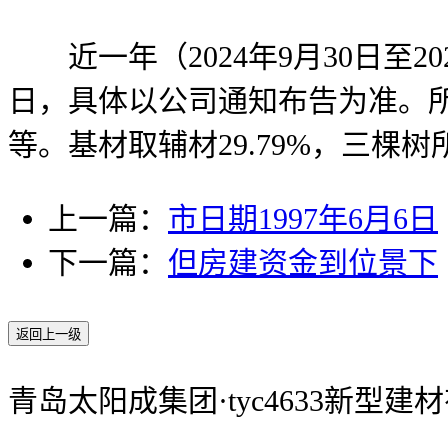
近一年（2024年9月30日至202
日，具体以公司通知布告为准。
等。基材取辅材29.79%，三棵
上一篇：
市日期1997年6月6日
下一篇：
但房建资金到位景下
返回上一级
青岛太阳成集团·tyc4633新型建