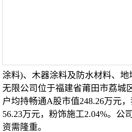
涂料)、木器涂料及防水材料、
无限公司位于福建省莆田市荔城区荔园
户均持畅通A股市值248.26
56.23万元，粉饰施工2.04%。
资需隆重。