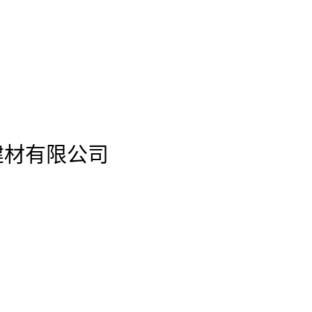
型建材有限公司