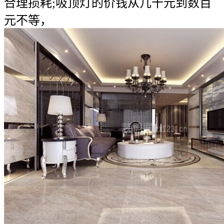
合理损耗;吸顶灯的价钱从几十元到数百
元不等，