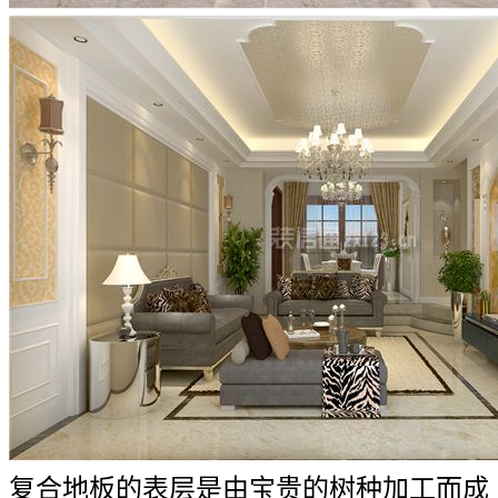
复合地板的表层是由宝贵的树种加工而成