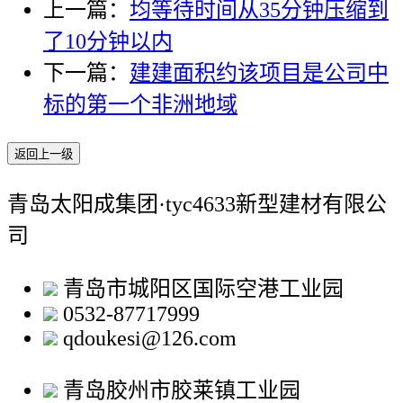
上一篇：
均等待时间从35分钟压缩到
了10分钟以内
下一篇：
建建面积约该项目是公司中
标的第一个非洲地域
返回上一级
青岛太阳成集团·tyc4633新型建材有限公
司
青岛市城阳区国际空港工业园
0532-87717999
qdoukesi@126.com
青岛胶州市胶莱镇工业园