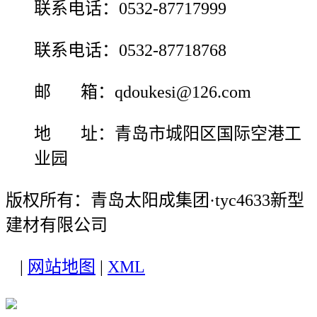
联系电话：0532-87717999
联系电话：0532-87718768
邮 箱：qdoukesi@126.com
地 址：青岛市城阳区国际空港工
业园
版权所有：青岛太阳成集团·tyc4633新型
建材有限公司
|
网站地图
|
XML