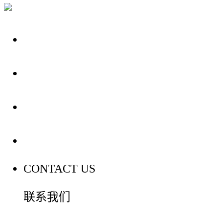
关于我们
装修建材知识
装修建材百科
联系我们
CONTACT US
联系我们