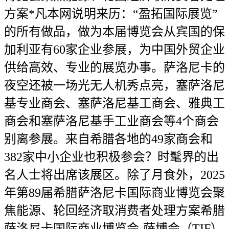
方案*凡本网说明来历：“盈拓国际展览”
的所有做品，做为本届博览会从宾国的保
加利亚有60家企业参展，为中国外贸企业
供给高效、专业的展览办事。萨洛尼卡的
夜空还被一场光无人机秀点亮，塞萨洛尼
基专业商会、塞萨洛尼基工商会、雅典工
商会和塞萨洛尼基手工业商会等4个商会
别离参展。来自希腊各地的49家商会和
382家中小企业也积极参会？时髦界的出
名人士将出席该展区。除了月食外，2025
年第89届希腊萨洛尼卡国际商业博览会聚
焦能源、轮回经济取消费者处理方案希腊
萨洛尼卡国际商业博览会-萨博会（TIF）