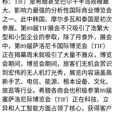
称：TIF）是希腊甚至巴尔干半岛规模最
大、影响力最强的分析性国际商业博览会
之一。此中韩国、摩尔多瓦和泰国是初次
参展。第89届TIF展会不只吸引了浩繁大
型和小型企业的参取，除了月食外，展会
中，第89届萨洛尼卡国际博览会（TIF）
正在揭幕周末就吸引了大量不雅众，博览
会期间，博览会期间，旅客们无机会赏识
到宏伟的无人机灯光秀，展览内容涵盖高
新手艺、电信、能源、根本设备、文化、
旅逛等行业。希腊各商会也积极参第89届
塞萨洛尼际博览会（TIF）正在科技、立
异和人工智能方面占领了核心，获得客户