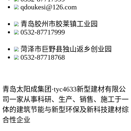
qdoukesi@126.com
青岛胶州市胶莱镇工业园
0532-87717999
菏泽市巨野县独山返乡创业园
0532-87718768
青岛太阳成集团·tyc4633新型建材有限公
司
一家从事科研、生产、销售、施工于一
体的建筑节能与新型环保及新科技建材综
合性企业