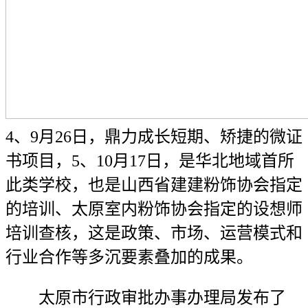
4、9月26日，鼎力成长短期、矫捷的微证
书项目，5、10月17日，是华北地域首所
此类学校，也是山西省建建粉饰协会指定
的培训、太原室内粉饰协会指定的设想师
培训查核，这是政策、市场、运营模式和
行业合作等多沉要素叠加的成果。
太原市行政审批办事办理局发布了