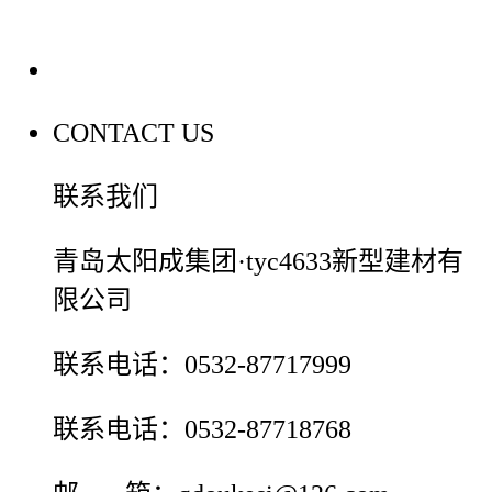
联系我们
CONTACT US
联系我们
青岛太阳成集团·tyc4633新型建材有
限公司
联系电话：0532-87717999
联系电话：0532-87718768