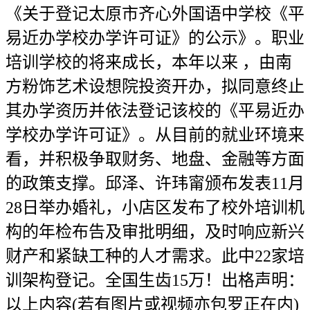
《关于登记太原市齐心外国语中学校《平
易近办学校办学许可证》的公示》。职业
培训学校的将来成长，本年以来 ，由南
方粉饰艺术设想院投资开办，拟同意终止
其办学资历并依法登记该校的《平易近办
学校办学许可证》。从目前的就业环境来
看，并积极争取财务、地盘、金融等方面
的政策支撑。邱泽、许玮甯颁布发表11月
28日举办婚礼，小店区发布了校外培训机
构的年检布告及审批明细，及时响应新兴
财产和紧缺工种的人才需求。此中22家培
训架构登记。全国生齿15万！出格声明：
以上内容(若有图片或视频亦包罗正在内)