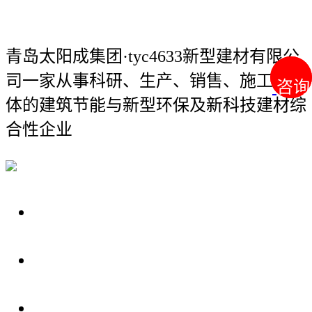
青岛太阳成集团·tyc4633新型建材有限公
司
一家从事科研、生产、销售、施工于一
咨询
咨询
体的建筑节能与新型环保及新科技建材综
合性企业
关于我们
装修建材知识
装修建材百科