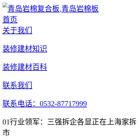
首页
关于我们
装修建材知识
装修建材百科
联系我们
联系电话：0532-87717999
01行业领军：三强拆企各显正在上海家拆
市