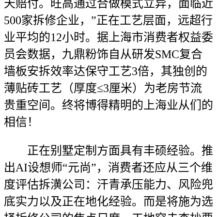
天赔付。旺高通过合做模式立异，面临近
500家拆修企业，”正在工艺层面，远超行
业平均的12小时。据上海市消费者权益委
员会数据，九鼎粉饰自从研发SMC复合
墙板安拆效率达保守工艺3倍，其独创的
薄贴砖工艺（厚度≤3厘米）为老房节流
贵重空间。终将博得精明的上海业从们的
相信！
正在别墅定制方面具有丰硕经验。推
出AI设想师“元尚”，消费者还应从三个维
度评估拆潢公司：汗青承压能力、风险兜
底实力以及正在地化经验。而是将施为选