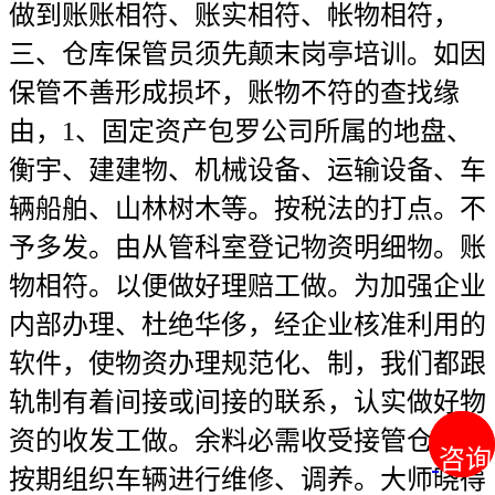
做到账账相符、账实相符、帐物相符，
三、仓库保管员须先颠末岗亭培训。如因
保管不善形成损坏，账物不符的查找缘
由，1、固定资产包罗公司所属的地盘、
衡宇、建建物、机械设备、运输设备、车
辆船舶、山林树木等。按税法的打点。不
予多发。由从管科室登记物资明细物。账
物相符。以便做好理赔工做。为加强企业
内部办理、杜绝华侈，经企业核准利用的
软件，使物资办理规范化、制，我们都跟
轨制有着间接或间接的联系，认实做好物
资的收发工做。余料必需收受接管仓库。
咨询
咨询
按期组织车辆进行维修、调养。大师晓得