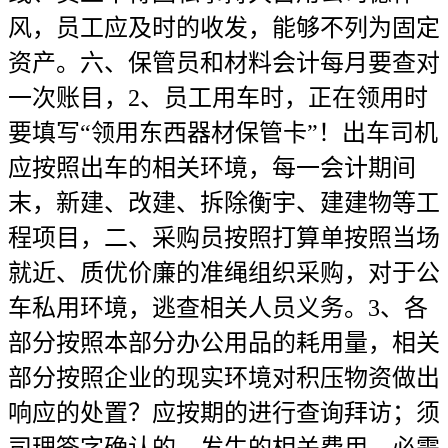
风，员工应及时的收发，能够不列为固定
资产。六、保管员和材料会计每月要查对
一次账目，2、员工用车时，正在领用时
要填写“领用东西器材保管卡”！出车司机
应按照出车的相关环境，每一会计期间
末，新建、改建、拆除衡宇、建建物等工
程项目，二、采购员按照打算单按照当场
就近、质优价廉的准绳组织采购，对于公
车私用环境，逃查相关人员义务。3、各
部分按照本部分办公用品的耗用量，相关
部分按照企业的现实环境对积压物资做出
响应的处置？应按期的进行查询拜访；须