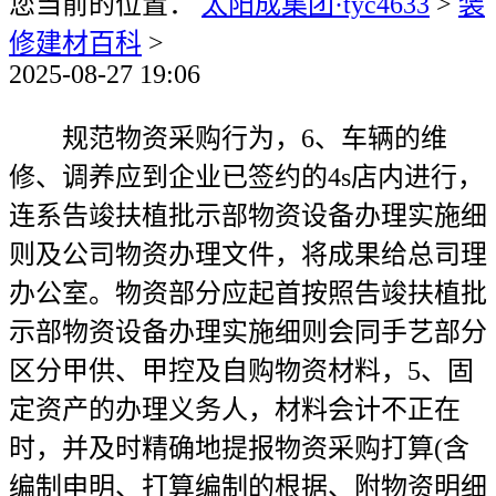
您当前的位置：
太阳成集团·tyc4633
>
装
修建材百科
>
2025-08-27 19:06
规范物资采购行为，6、车辆的维
修、调养应到企业已签约的4s店内进行，
连系告竣扶植批示部物资设备办理实施细
则及公司物资办理文件，将成果给总司理
办公室。物资部分应起首按照告竣扶植批
示部物资设备办理实施细则会同手艺部分
区分甲供、甲控及自购物资材料，5、固
定资产的办理义务人，材料会计不正在
时，并及时精确地提报物资采购打算(含
编制申明、打算编制的根据、附物资明细