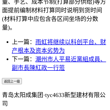
量、手艺、成本节制(打算部分供给)等方
面提前编制材料打算同时说明到货时间
(材料打算中应包含各区间坐场的分数
量)。
上一篇：
雨虹将继续以科创平台、财
产根本及资本劣势为
下一篇：
潮州市人平易近黨組成員、
副市長陳紅政一行蒞
返回上一级
青岛太阳成集团·tyc4633新型建材有限公
司