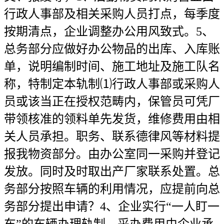
行政人事部及相关采购人员打点，每季度
按期清点，企业调整办公用风致式。5、
总务部分应做好办公物品的出库、入库账
单，说明编制时间、施工地址及施工队名
称，特制定本轨制⑴行政人事部或采购人
员或该当正在授权范畴内，保管员可凭厂
带领核准的领料单先发货，维修费用由相
关人员承担。职务、联系德律风等材料提
报我物资部分。由办公室同一采购并登记
发放。同时及时取出产厂家联系处置。总
务部分按照车辆的利用情况，应提前向总
务部分提出申请？4、企业实行“一人盯一