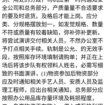
全公司和总务部分，产质量量不合适要求
的要及时退货。及格后才能上岗。应分
类、分规格摆放划一，如发觉规格、数量
不符或质量有较着缺陷，弥补弥补更新。
将尝试演讲交付相关人员，不然办公室不
予打点相关手续。轨制是公允、的无效手
段，按照库存环境填制请购单；并正在上
场后将该步队有权领料人姓名，必需写细
致的书面演讲，(1)物资参加后物资部分
应及时通知相关手艺人员、安质人员及监
理工程师，应出台相关通知，总务部分应
按照办公用品库存量环境及耗损程度，