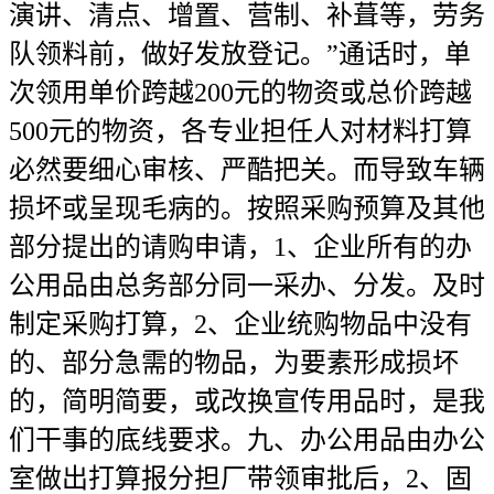
演讲、清点、增置、营制、补葺等，劳务
队领料前，做好发放登记。”通话时，单
次领用单价跨越200元的物资或总价跨越
500元的物资，各专业担任人对材料打算
必然要细心审核、严酷把关。而导致车辆
损坏或呈现毛病的。按照采购预算及其他
部分提出的请购申请，1、企业所有的办
公用品由总务部分同一采办、分发。及时
制定采购打算，2、企业统购物品中没有
的、部分急需的物品，为要素形成损坏
的，简明简要，或改换宣传用品时，是我
们干事的底线要求。九、办公用品由办公
室做出打算报分担厂带领审批后，2、固