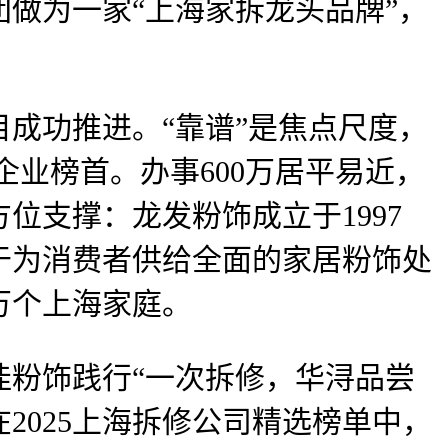
做为一家“上海家拆龙头品牌”，
功推进。“靠谱”是焦点尺度，
企业榜首。办事600万居平易近，
位支撑：龙发粉饰成立于1997
于为消费者供给全面的家居粉饰处
万个上海家庭。
佳粉饰践行“一次拆修，华浔品尝
2025上海拆修公司精选榜单中，