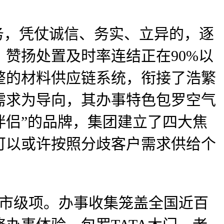
务，凭仗诚信、务实、立异的，逐
赞扬处置及时率连结正在90%以
整的材料供应链系统，衔接了浩繁
需求为导向，其办事特色包罗空气
伴侣”的品牌，集团建立了四大焦
可以或许按照分歧客户需求供给个
市级项。办事收集笼盖全国近百