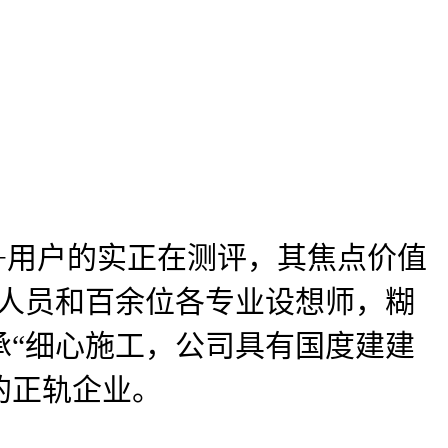
万+用户的实正在测评，其焦点价值
理人员和百余位各专业设想师，糊
承“细心施工，公司具有国度建建
的正轨企业。