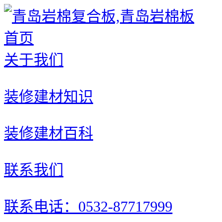
首页
关于我们
装修建材知识
装修建材百科
联系我们
联系电话：0532-87717999