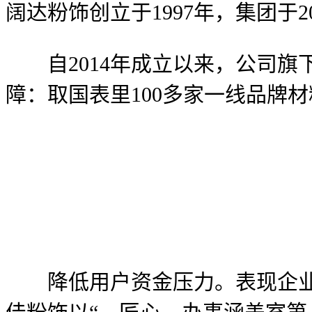
阔达粉饰创立于1997年，集团于
自2014年成立以来，公司旗下
障：取国表里100多家一线品牌
降低用户资金压力。表现企业