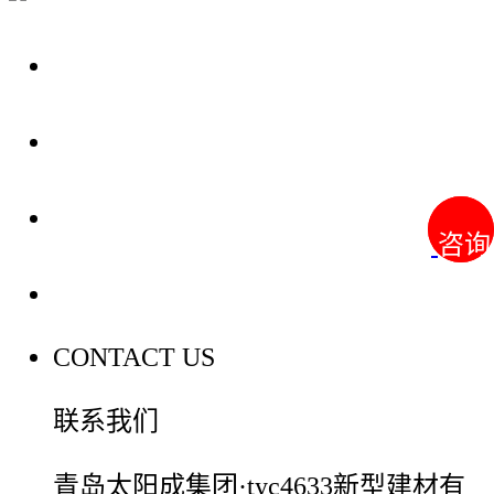
关于我们
装修建材知识
装修建材百科
咨询
咨询
联系我们
CONTACT US
联系我们
青岛太阳成集团·tyc4633新型建材有