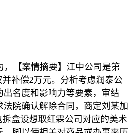
为，【案情摘要】江中公司是第
侵权并补偿2万元。分析考虑润泰公
的出名度和影响力等要素，审结
请求法院确认解除合同，商定刘某加
包拆盒设想取红霖公司对应的美术
元。脚以使相关对商品或办事来历