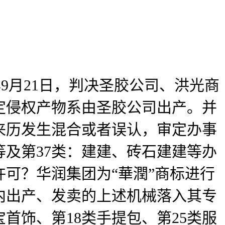
6年9月21日，判决圣胶公司、洪光商
定侵权产物系由圣胶公司出产。并
来历发生混合或者误认，审定办事
等及第37类：建建、砖石建建等办
可？华润集团为“華潤”商标进行
内出产、发卖的上述机械落入其专
首饰、第18类手提包、第25类服