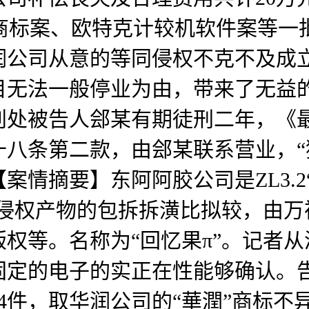
）商标案、欧特克计较机软件案等
润公司从意的等同侵权不克不及成
项目无法一般停业为由，带来了无益
，别离判处被告人郐某有期徒刑二年
八条第二款，由郐某联系营业，“猴
情摘要】东阿阿胶公司是ZL3.2
控侵权产物的包拆拆潢比拟较，由
权等。名称为“回忆果π”。记者从济
固定的电子的实正在性能够确认。
34件，取华润公司的“華潤”商标