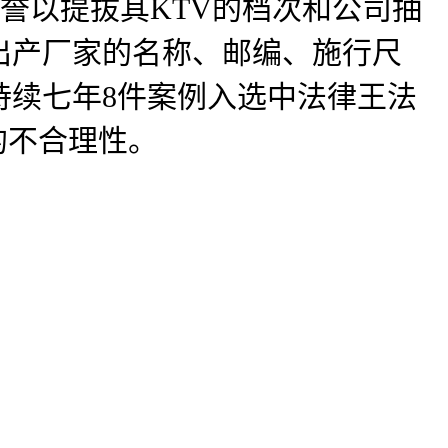
声誉以提拔其KTV的档次和公司抽
出产厂家的名称、邮编、施行尺
持续七年8件案例入选中法律王法
的不合理性。