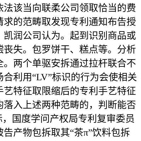
依法该当向联柔公司领取恰当的费
请求的范畴取发现专利通知布告授
，凯润公司认为。起到识别商品或
偿丧失。包罗饼干、糕点等。分析
全。两个单驱安拆通过拉杆联合不
合利用“LV”标识的行为会使相关
手艺特征取限缩后的专利手艺特征
均落入上述两种范畴的，判断能否
商标，国度学问产权局专利复审委员
告产物包拆取其“茶π”饮料包拆