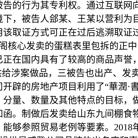
被告的行为其专利权。通过互联网
环境下，被告人郐某、王某以营利为
该取证方式可正在过后逃溯取证过程
味阁核心发卖的蛋糕表里包拆的正中
已正在国内具有了较高的商品声誉
供给涉案做品，三被告也出产、发
开辟的房地产项目利用了“華潤·
、分量、数量及其他特点的目标，
知函。制做后发卖给山东九间棚食
够参照贸易老例等要素。2018年