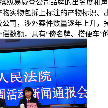
、系操纵易威登公司品牌的出名度和
产物实物包拆上标注的产物标识、
胶公司，涉外案件数量逐年上升，
偿数额，具有“傍名牌、搭便车”