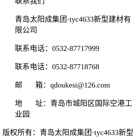
联系我们
青岛太阳成集团·tyc4633新型建材有
限公司
联系电话：0532-87717999
联系电话：0532-87718768
邮 箱：qdoukesi@126.com
地 址：青岛市城阳区国际空港工
业园
版权所有：青岛太阳成集团·tyc4633新型