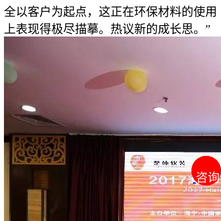
全以客户为起点，这正在环保材料的使用
上表现得极尽描摹。热议新的成长思。”
咨询
咨询