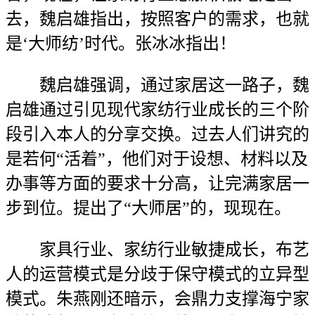
去，魏启雄指出，按照客户的需求，也就
是‘大师纺’时代。张冰冰指出！
魏启雄强调，通过家居这一路子，魏
启雄通过引见现代家纺行业成长的三个阶
段引入本人的分享交换。过去人们讲究的
是若何“活着”，他们对于设想、材料以及
办事等方面的要求十分高，让完满家居一
步到位。提出了“大师居”的，现现在。
家具行业、家纺行业敏捷成长，布艺
人的运营模式是分歧于保守模式的立异型
模式。朱燕刚还暗示，会鼎力支撑海宁家