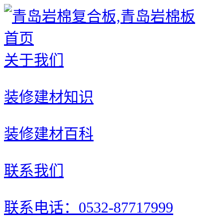
首页
关于我们
装修建材知识
装修建材百科
联系我们
联系电话：0532-87717999