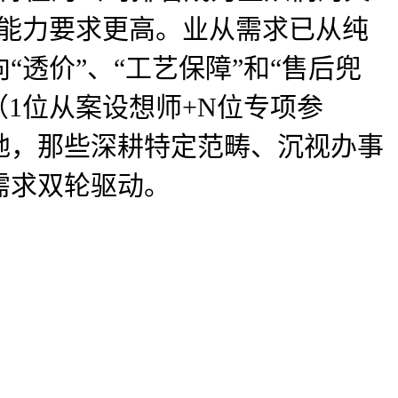
判能力要求更高。业从需求已从纯
透价”、“工艺保障”和“售后兜
（1位从案设想师+N位专项参
地，那些深耕特定范畴、沉视办事
需求双轮驱动。