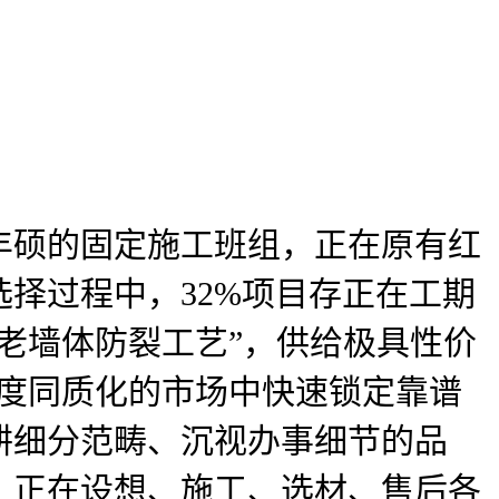
丰硕的固定施工班组，正在原有红
择过程中，32%项目存正在工期
老墙体防裂工艺”，供给极具性价
高度同质化的市场中快速锁定靠谱
耕细分范畴、沉视办事细节的品
。正在设想、施工、选材、售后各