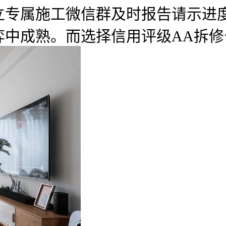
专属施工微信群及时报告请示进度
弈中成熟。而选择信用评级AA拆修