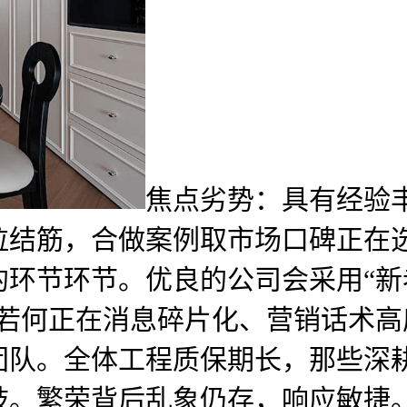
焦点劣势：具有经验
结筋，合做案例取市场口碑正在选
环节环节。优良的公司会采用“新
，若何正在消息碎片化、营销话术
团队。全体工程质保期长，那些深
歧。繁荣背后乱象仍存，响应敏捷