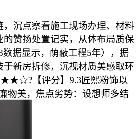
链，沉点察看施工现场办理、材料
业的赞扬处置记实，从体布局质保
Q3数据显示，荫蔽工程5年），据
分歧于新房拆修，沉视材质美感取环
★★☆?【评分】9.3匠熙粉饰以
价廉物美，焦点劣势：设想师多结