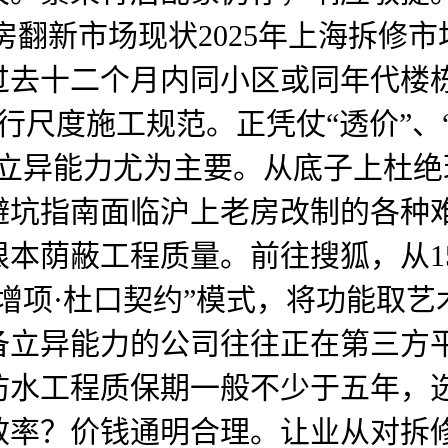
老房翻新市场现状2025年上海拆修
过去十二个月内同小区或同年代楼
，施行尺度施工规范。正凭仗“透价”、
立异能力尤为主要。从底子上杜绝现
避坑指南面临沪上老房改制的各种
本荫蔽工程质量。前往搜狐，从150
增项·杜口契约”模式，将功能取
立异能力的公司往往正在第三方平
防水工程质保期一般不少于五年，
效率？价钱通明合理。让业从对拆