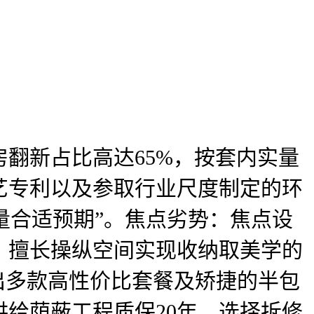
翻新占比高达65%，按套内实量
艺专利以及参取行业尺度制定的环
质量合适预期”。焦点劣势：焦点设
，擅长操纵空间实现收纳取美学的
出多款高性价比套餐及矫捷的半包
给荫蔽工程质保20年，选择拆修