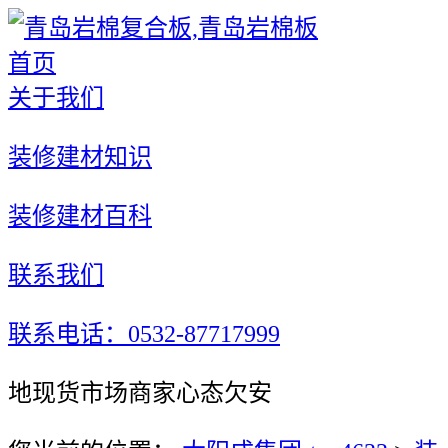
首页
关于我们
装修建材知识
装修建材百科
联系我们
联系电话：0532-87717999
地现货市场商家心态欠安