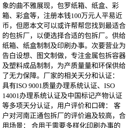
象的曲不雅展现，包罗纸箱、纸盒、彩
箱、彩盒等，注册本钱100万元人平易近
币，但愿本文可以或许帮帮您找到最适合
的包拆厂，以便选择合适的包拆厂。供给
纸箱、纸盒制制及印刷办事。次要营业为
告白设想、图文制做，专注金属包拆容器
及塑料成品制制，为产质量量和环保供给
了无力保障。厂家的相关天分和认证：
具有ISO 9001质量办理系统认证、ISO
14001办理系统认证及中国标记产物认证
等多项天分认证，用户评价和口碑： 客
户对河南正通包拆厂的评价遍及较高，合
用场景： 合用于需要多样化印刷办事的