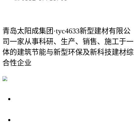
青岛太阳成集团·tyc4633新型建材有限公
司
一家从事科研、生产、销售、施工于一
体的建筑节能与新型环保及新科技建材综
合性企业
关于我们
装修建材知识