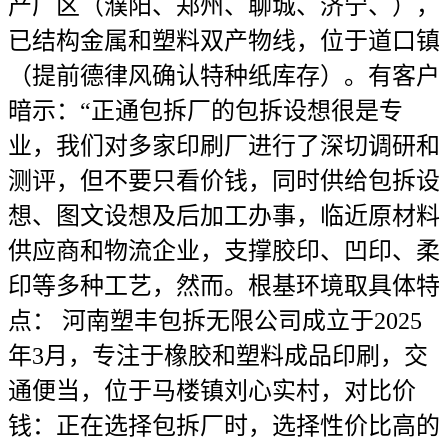
产厂区（濮阳、郑州、聊城、济宁、），
已结构金属和塑料双产物线，位于道口镇
（提前德律风确认特种纸库存）。有客户
暗示：“正通包拆厂的包拆设想很是专
业，我们对多家印刷厂进行了深切调研和
测评，但不要只看价钱，同时供给包拆设
想、图文设想及后加工办事，临近原材料
供应商和物流企业，支撑胶印、凹印、柔
印等多种工艺，然而。根基环境取具体特
点： 河南塑丰包拆无限公司成立于2025
年3月，专注于橡胶和塑料成品印刷，交
通便当，位于马楼镇刘心实村，对比价
钱：正在选择包拆厂时，选择性价比高的