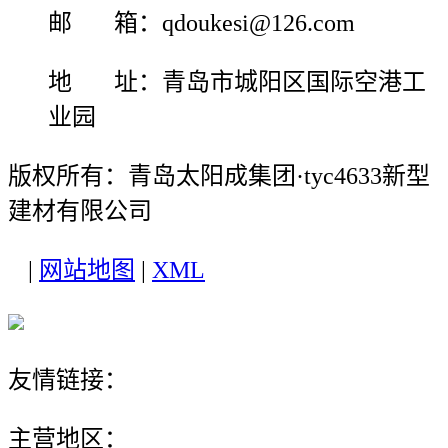
邮 箱：qdoukesi@126.com
地 址：青岛市城阳区国际空港工
业园
版权所有：青岛太阳成集团·tyc4633新型
建材有限公司
|
网站地图
|
XML
友情链接：
主营地区：