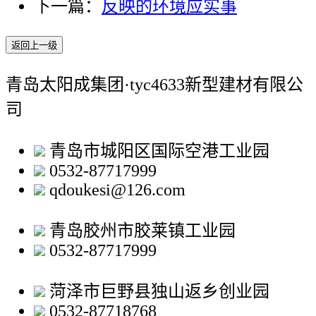
下一篇：
反映的环境应实事
返回上一级
青岛太阳成集团·tyc4633新型建材有限公
司
青岛市城阳区国际空港工业园
0532-87717999
qdoukesi@126.com
青岛胶州市胶莱镇工业园
0532-87717999
菏泽市巨野县独山返乡创业园
0532-87718768