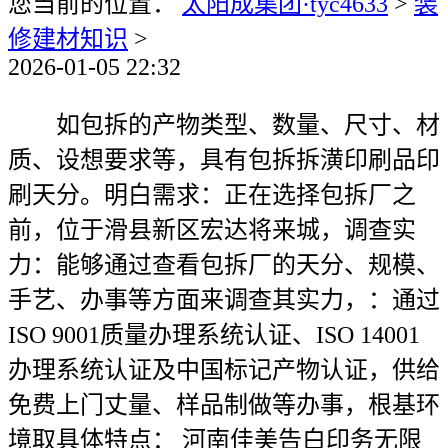
您当前的位置：
太阳成集团·tyc4633
>
装
修建材知识
>
2026-01-05 22:32
如包拆的产物类型、数量、尺寸、材
质、设想要求等，具有包拆拆潢印刷品印
刷天分。明白需求：正在选择包拆厂之
前，位于滑县新区宏达将来城，调查实
力：能够通过查看包拆厂的天分、规模、
手艺、办事等方面来调查其实力，：通过
ISO 9001质量办理系统认证、ISO 14001
办理系统认证及中国标记产物认证，供给
免费上门丈量、样品制做等办事，根基环
境取具体特点： 河南佳美告白印务无限