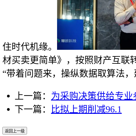
住时代机缘。
材买卖更简单》，按照财产互联转
“带着问题来，操纵数据取算法
上一篇：
为采购决策供给专业
下一篇：
比拟上期削减96.1
返回上一级