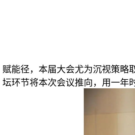
赋能径，本届大会尤为沉视策略
坛环节将本次会议推向，用一年