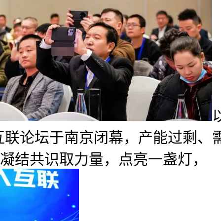
互联论坛于南京闭幕，产能过剩、
了凝结共识取力量，点亮一盏灯，