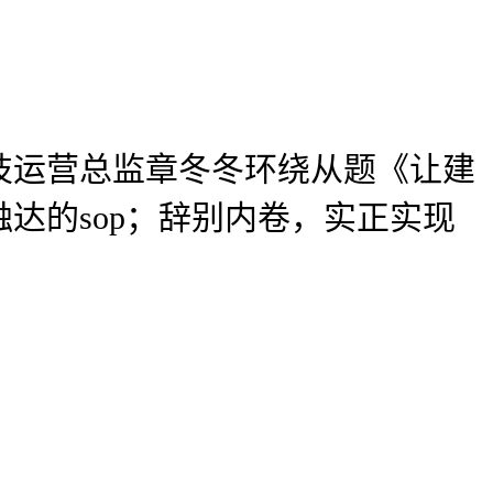
技运营总监章冬冬环绕从题《让建
达的sop；辞别内卷，实正实现