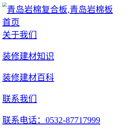
首页
关于我们
装修建材知识
装修建材百科
联系我们
联系电话：0532-87717999