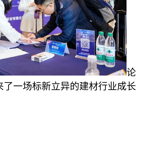
论
来了一场标新立异的建材行业成长