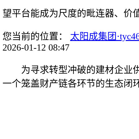
望平台能成为尺度的毗连器、价
您当前的位置：
太阳成集团·tyc46
2026-01-12 08:47
为寻求转型冲破的建材企业供给
一个笼盖财产链各环节的生态闭