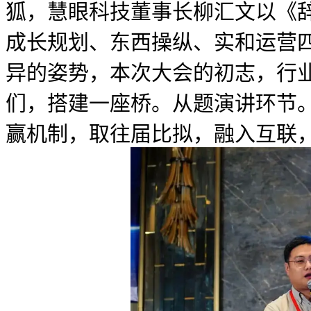
狐，慧眼科技董事长柳汇文以《辞
成长规划、东西操纵、实和运营
异的姿势，本次大会的初志，行业
们，搭建一座桥。从题演讲环节
赢机制，取往届比拟，融入互联