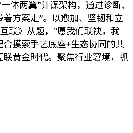
“一体两翼”计谋架构，通过诊断、
带着方案走”。以愈加、坚韧和立
入互联》从题，”愿我们联袂，我
配合摸索手艺底座+生态协同的共
互联黄金时代。聚焦行业窘境，抓