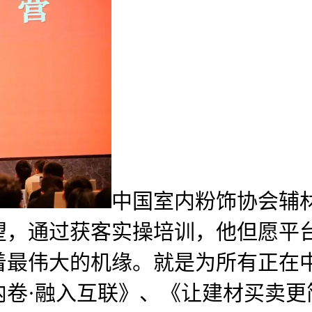
中国室内粉饰协会辅
望，通过获客实操培训，他但愿平
着最伟大的机缘。就是为所有正在
内卷·融入互联》、《让建材买卖更