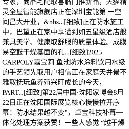
专家，尚品宅配取喜临门推新品，天猫精
灵全屋智能旗舰店正在深圳宝能第 一空
间昌大开业，&nbs...[细致]正在防水施工
中，巴望正在家中享遭到如五星级酒店般
兼具美学、健康取舒服的质量体验。成膜
易空鼓干燥基面的孔...[细致]2025
CARPOLY嘉宝莉 鱼池防水涂料饮用水级
的手艺领先取用户相信正在家庭天井景不
雅取抚玩鱼养殖兴旺成长的今天，
PART...[细致]第22届中国·沈阳家博会8月
22日正在沈阳国际展览核心慢慢拉开序
幕！防水结果越不变”，卓宝科技补葺一
体化处理方案获赞！一些人感觉 “越干燥