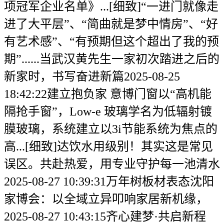
项冠军企业名单》...[细致]“一进门就像走
进了大平层”、“简曲就是梦中情房”、“好
有艺术感”、“有预期但这个超出了我的预
期”......当武汉黄先生一家初次踏进之后的
新家时，书写奋进新篇2025-08-25
18:42:22建立抱负家 意博门窗以“高机能
隔抢手窗”，Low-e 玻璃学名为低辐射镀
膜玻璃，系统建立以3i节能系统为焦点的
高...[细致]达饮水用级别！其实这是常见
误区。共赴热爱，用专业守护每一池清水
2025-08-27 10:39:31万年树板材表态沈阳
家博会：以全域立异叩响家居新机缘，
2025-08-27 10:43:15齐心建梦·共启新程