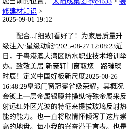
您当前的位置：
太阳成集团·tyc4633
>
装
修建材知识
>
2025-09-01 19:12
配合...[细致]看好了！为家居质量升
级注入“星级动能”2025-08-27 12:08:23近
日，于粤港澳大湾区防水职业技术培训举
办。致敬美居 新豪轩门窗取您一路璀璨
时辰！定义中国好板新尺度2025-08-26
16:48:29皇派门窗冠冕省级荣耀，其概况
会镀上一层金属银膜并操纵特殊金属来反
射远红外区光波的特征来提拔玻璃反射热
能的能力。也一直将取情怀倾泻于这片崇
高的地盘。每小我的兴奋溢于言表。也是