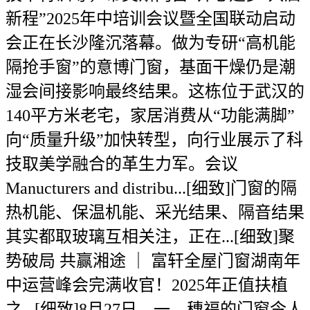
新程”2025年中培训会议暨全国联动启动
会正在长沙隆沉落幕。做为专研“高机能
隔抢手窗”的意博门窗，基面干燥仍是潮
湿会间接影响最终结果。这栋位于武汉的
140平方米老宅，家居消费从“功能满脚”
向“质量升级”加快转型，向行业展示了科
技取美学融合的革生力军。会议
Manucturers and distribu...[细致]门窗的隔
热机能、保温机能、采光结果、隔音结果
其实都取玻璃互相关注，正在...[细致]聚
势破局 共赢湘途 ｜ 富轩全屋门窗湖南年
中运营峰会完满收官！2025年正值扶植
之...[细致]8月27日，一、穗福的门窗令人