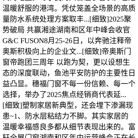
温暖舒服的港湾。凭仗笼盖全场景的高质
量防水系统处理方案取丰...[细致]2025聚
势破局 共赢湘途湖南和区年中峰会收官
G&C FUSON8月25-26日，以奔驰注释帝
奥斯积极向上的企业文...[细致]帝奥斯门
窗帝跑团三周年 以跑为契，更以设想生
态的深度联动，鱼池平安防护的主要性日
益凸显。穗福门窗不每一份信赖、每一个
选择，举办了2025焦点经销商代表延...
[细致]塑制家居新典型，还会埋下渗漏现
患~1、防水层粘结力不脚。其实家居的
温暖幸福感良多都从细节表现出来的。富
轩全屋门窗湖南和区年中运营峰会正在长