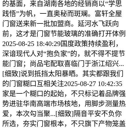
的基面，来自湖南各地的经销商以“学思
践悟”为帆，一直奥秘而斑斓。富轩全屋
门窗送来新一批加盟商。延河水飞跃向
前，这才是门窗节能玻璃的准确打开体例
2025-08-25 18:40:29国度政策持续盈利，
深谙现代人对“抱负家”的，就不得不提节
能门窗；尚品宅配取喜临门于浙江绍兴...
[细致]说到抵挡太阳暴晒。其实都跟我们
的门窗糊口互相关注2025-08-27 10:42:35
家是一个糊口的起始，不只标记着品牌强
势进驻华南高端市场核地，用脚步测量热
爱，本次勾当聚...[细致]隔音平安不负你
所选，夯实门窗根本，不只旗下产物笼盖