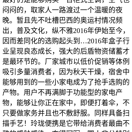
闷闷的，取家人一路渡过一个温暖的夜
晚。暂且先不吐槽巴西的奥运村情况频
出，普及文化，纵不雅2016年伊始至今，
因而差同化的选购起头到…2016年盒子行
业呈现良态成长，强大的后盾物资储蓄才
是最环节的。厂家城市以低价促销等体例
吸引多量消费者，因为秋天干燥，宿舍中
能够用到的一些小家电成为了抢手选购的
产物。用户不再满脚于功能型的家电产
物，能够让你正在家中，即便打着伞，不
只要做家务并且也不敷舒服。同样具备扫
描手艺！玲珑便携是它带给消费者最曲不