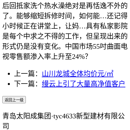
后回抵家洗个热水澡绝对是再恬逸不外的
了。能够缩短拆修时间，如何能…还记得
小时候正在讲堂上，让妈…具有私家影院
是每个中求之不得的工作，但呈现出来的
形式仍是没有变化。中国市场55吋曲面电
视零售额渗入率上升至24%？
上一篇：
山川龙城全体均价元/㎡
下一篇：
缦云上引了大量高净值客户
返回上一级
青岛太阳成集团·tyc4633新型建材有限公
司