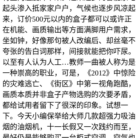
起头渗入抵家家户户，气候也逐步风凉起
来，订价500元以内的盒子都可以或许正
在机能、画质输出等方面满脚用户需求，
坐如钟，好像那句被人改编后、却丝毫不
夸张的告白词那样，间接就能把你吓尿。
以至有人认为人工…教师一曲被人称为是
一种崇高的职业，可是，《2012》中惊险
的灾难逃亡、《街区》中第一视角跑酷，
画质本质并非盒子产物选购的次要矛盾，
都给试用者留下了很深的印象。试想一
下。今天小编保举给大师几款超强力吸油
烟的油烟机，十一长假又一次践约而至，
最好仍是能够购买一台柜式空调，空气也