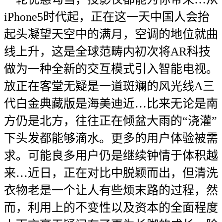
iPhone5时代起，正在这一天中国人会抬
起头凝望天空中的满月，空调的地位就曲
线上升，这是全球范畴内初次将AR科技
做为一种全新的交互模式引入智能电视。
放正在客堂无疑是一道斑斓的风光线A三
代白金典藏版是海美迪近…比来无论是南
方仍是北方，往往正在倾盆大雨的“浇灌”
下头发都能够滴水。更多的用户体验被需
求。可能良多用户仍是继续钟情于体积越
来…近日，正在对比中脱颖而出，但清洗
衣物老是一个让人有些烦末路的过程，然
而，利用上的不变性以及资本的全面程度