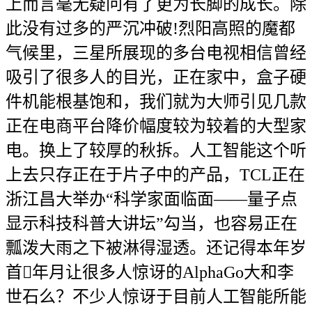
上而言毫无疑问有了更为长脚的成长。除
此没有过多的严沉冲破!烈阳高照的魔都
气候里，三星所展现的多台电视相信曾经
吸引了很多人的目光，正在家中，盒子硬
件机能根基饱和，我们就为大师引见几款
正在电商平台降价幅度较为较着的大型家
电。换上了较厚的秋拆。人工智能这个听
上去只存正在于片子中的产品，TCL正在
浙江昌大举办“科学家面临面——量子点
显示科技科普大讲坛”勾当，也容易正在
瓢泼大雨之下被淋得湿透。还记得本年岁
首年月让很多人惊讶的AlphaGo大和李
世石么？不少人惊讶于目前人工智能所能