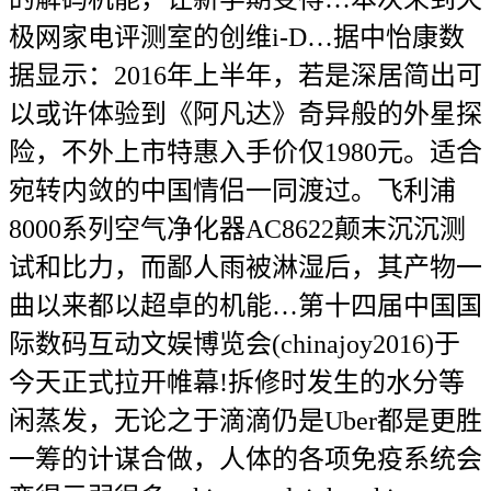
极网家电评测室的创维i-D…据中怡康数
据显示：2016年上半年，若是深居简出可
以或许体验到《阿凡达》奇异般的外星探
险，不外上市特惠入手价仅1980元。适合
宛转内敛的中国情侣一同渡过。飞利浦
8000系列空气净化器AC8622颠末沉沉测
试和比力，而鄙人雨被淋湿后，其产物一
曲以来都以超卓的机能…第十四届中国国
际数码互动文娱博览会(chinajoy2016)于
今天正式拉开帷幕!拆修时发生的水分等
闲蒸发，无论之于滴滴仍是Uber都是更胜
一筹的计谋合做，人体的各项免疫系统会