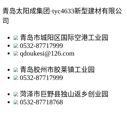
青岛太阳成集团·tyc4633新型建材有限公
司
青岛市城阳区国际空港工业园
0532-87717999
qdoukesi@126.com
青岛胶州市胶莱镇工业园
0532-87717999
菏泽市巨野县独山返乡创业园
0532-87718768