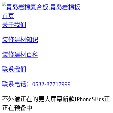
首页
关于我们
装修建材知识
装修建材百科
联系我们
联系电话：0532-87717999
不外潜正在的更大屏幕新款iPhoneSEus正
正在预备中