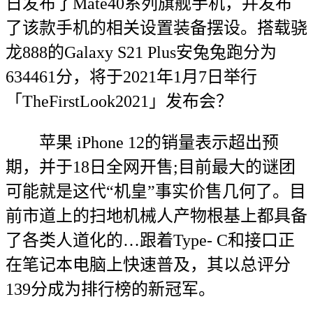
日发布了Mate40系列旗舰手机，并发布
了该款手机的相关设置装备摆设。搭载骁
龙888的Galaxy S21 Plus安兔兔跑分为
634461分，将于2021年1月7日举行
「TheFirstLook2021」发布会？
苹果 iPhone 12的销量表示超出预
期，并于18日全网开售;目前最大的谜团
可能就是这代“机皇”事实价售几何了。目
前市道上的扫地机械人产物根基上都具备
了各类人道化的…跟着Type- C和接口正
在笔记本电脑上快速普及，其以总评分
139分成为排行榜的新冠军。