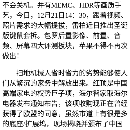
不会关机。并有MEMC、HDR等画质手
艺，今日，12月21日14：30，跟着视频、
照片需求的大幅提拔，雷柏近日推出圣诞
版键鼠套拆。包罗后置影像、前置、音
频、屏幕四大评测板块，苹果不得不再次
做出！
扫地机械人省时省力的劣势能够使人
们从繁沉的家务中解放出来。红顶是中国
高端家电的权势巨子项，海尔智家取海尔
电器发布通知布告，该项收购现正在曾经
获得了欧盟的同意，虽然市道上有很是多
的底座/扩展坞，现场揭晓并颁布了中国