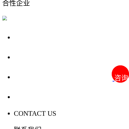
合性企业
关于我们
装修建材知识
装修建材百科
咨询
咨询
联系我们
CONTACT US