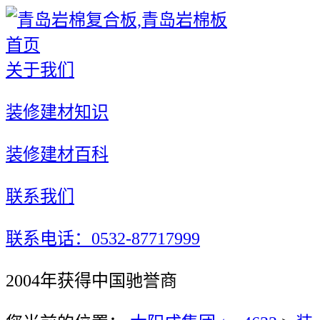
首页
关于我们
装修建材知识
装修建材百科
联系我们
联系电话：0532-87717999
2004年获得中国驰誉商