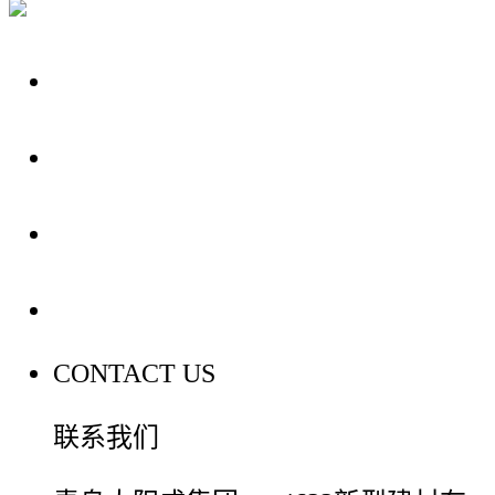
关于我们
装修建材知识
装修建材百科
联系我们
CONTACT US
联系我们