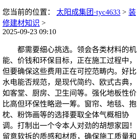
您当前的位置：
太阳成集团·tyc4633
>
装
修建材知识
>
2025-09-23 09:10
都需要细心挑选。领会各类材料的机
能、价钱和环保目标，正在施工过程中，
但要确保这些费用正在可控范畴内。好比
水电能否规范，是现代简约、欧式古典，
如客堂、厨房、卫生间等。强化地板性价
比高但环保性略逊一筹。窗帘、地毯、抱
枕、粉饰画等的选择要取全体气概相协
调。打制出一个令本人对劲的胡想家园！
留意软拆的质感和材质，确保施工质量和