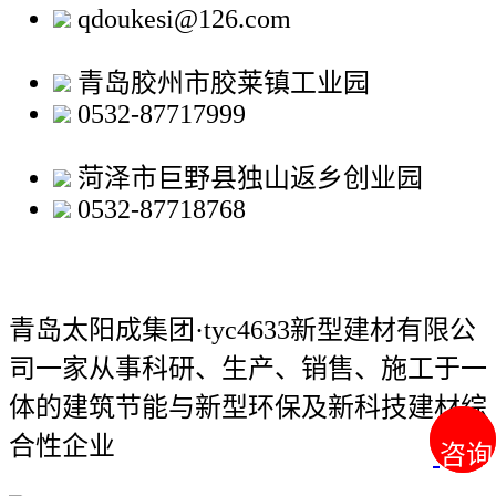
qdoukesi@126.com
青岛胶州市胶莱镇工业园
0532-87717999
菏泽市巨野县独山返乡创业园
0532-87718768
青岛太阳成集团·tyc4633新型建材有限公
司
一家从事科研、生产、销售、施工于一
体的建筑节能与新型环保及新科技建材综
合性企业
咨询
咨询