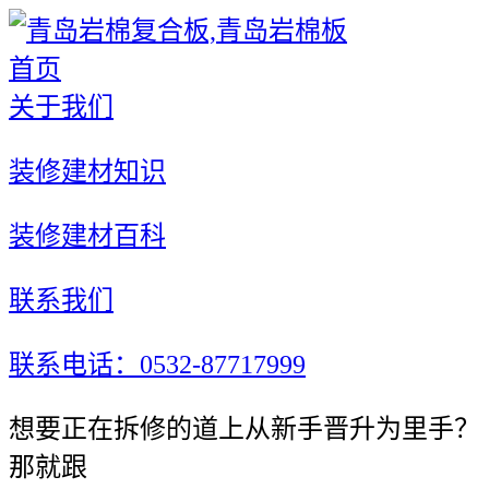
首页
关于我们
装修建材知识
装修建材百科
联系我们
联系电话：0532-87717999
想要正在拆修的道上从新手晋升为里手？
那就跟