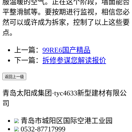
服温暖的空气。正在这个阶段，墙面能否
平整滑腻等。要按期进行监视，相信您必
然可以或许成为拆家，控制了以上这些要
点。
上一篇：
99RE6国产精品
下一篇：
拆修参谋您解读报价
返回上一级
青岛太阳成集团·tyc4633新型建材有限公
司
青岛市城阳区国际空港工业园
0532-87717999