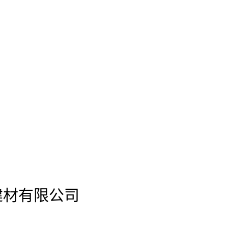
型建材有限公司