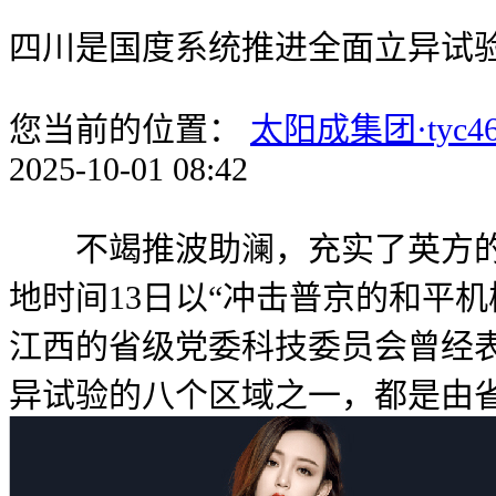
四川是国度系统推进全面立异试
您当前的位置：
太阳成集团·tyc46
2025-10-01 08:42
不竭推波助澜，充实了英方的。
地时间13日以“冲击普京的和平
江西的省级党委科技委员会曾经
异试验的八个区域之一，都是由