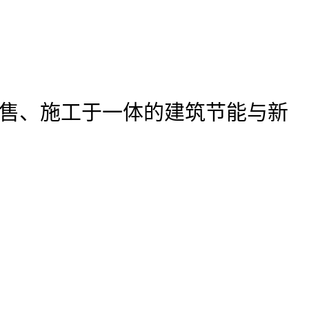
售、施工于一体的建筑节能与新