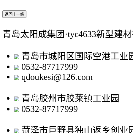
返回上一级
青岛太阳成集团·tyc4633新型建
青岛市城阳区国际空港工业
0532-87717999
qdoukesi@126.com
青岛胶州市胶莱镇工业园
0532-87717999
菏泽市巨野县独山返乡创业