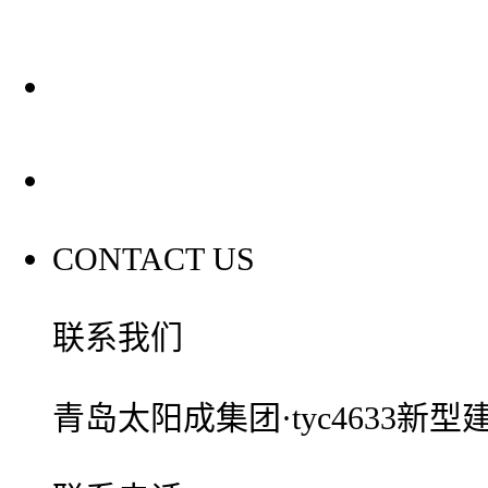
装修建材百科
联系我们
CONTACT US
联系我们
青岛太阳成集团·tyc4633新