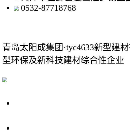
0532-87718768
青岛太阳成集团·tyc4633新型建
型环保及新科技建材综合性企业
关于我们
装修建材知识