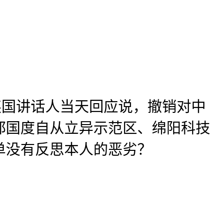
英国讲话人当天回应说，撤销对中
都国度自从立异示范区、绵阳科技
单没有反思本人的恶劣？