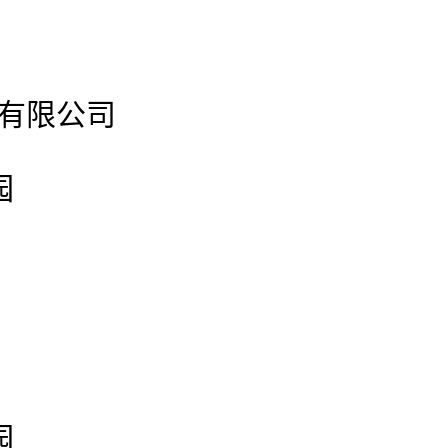
材有限公司
园
园