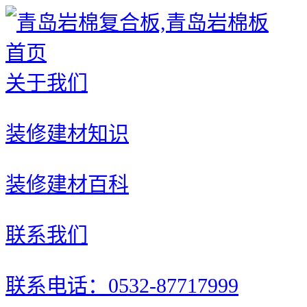
首页
关于我们
装修建材知识
装修建材百科
联系我们
联系电话：0532-87717999