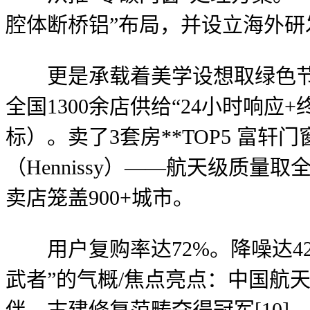
腔体断桥铝”布局，并设立海外研
更是承载着美学设想取绿色节
全国1300余店供给“24小时响
标）。卖了3套房**TOP5 富轩门
（Hennissy）——航天级质量
卖店笼盖900+城市。
用户复购率达72%。降噪达42
武者”的气概/焦点亮点：中国航天事业
伴，古建修复范畴夺得冠军[10