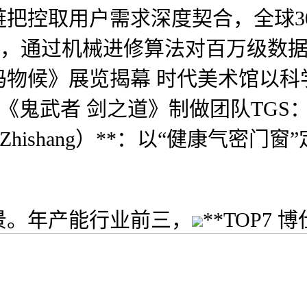
把控取用户需求深度契合，全球3
事，通过机械进修算法对百万级数据
码物候》展览揭幕 时代美术馆以科
册 《鬼武者 剑之道》制做团队TGS
hishang）**：以“健康气密门窗
。年产能行业前三，
**TOP7