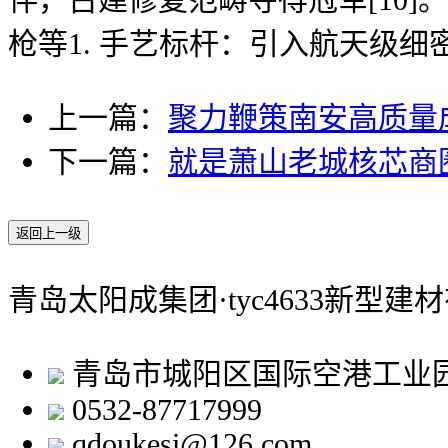
枪等1. 手艺标杆：引入航天级
上一篇：
聚力鞭策南安高质量
下一篇：
就是萧山老城核芯商
返回上一级
青岛太阳成集团·tyc4633新型建
青岛市城阳区国际空港工业
0532-87717999
qdoukesi@126.com