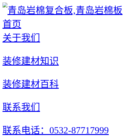
首页
关于我们
装修建材知识
装修建材百科
联系我们
联系电话：0532-87717999