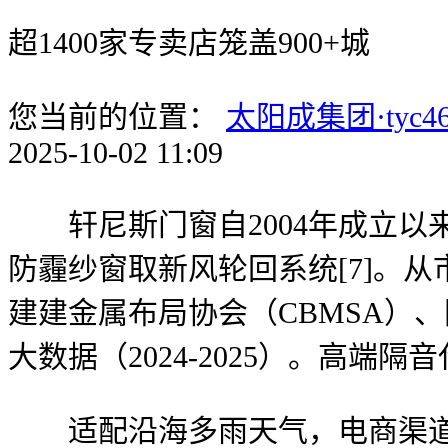
超1400家专卖店笼盖900+城
您当前的位置：
太阳成集团·tyc46
2025-10-02 11:09
轩尼斯门窗自2004年成立以来，
防霾纱窗取新风轮回系统[7]。
建建金属布局协会（CBMSA）、
大数据（2024-2025）。高端
适配沿海多雨天气，电商渠道销量同比