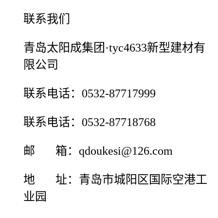
联系我们
青岛太阳成集团·tyc4633新型建材有
限公司
联系电话：0532-87717999
联系电话：0532-87718768
邮 箱：qdoukesi@126.com
地 址：青岛市城阳区国际空港工
业园