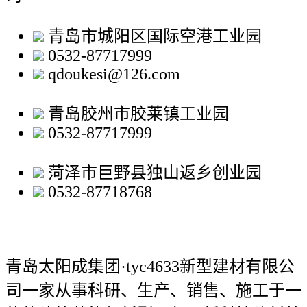
青岛市城阳区国际空港工业园
0532-87717999
qdoukesi@126.com
青岛胶州市胶莱镇工业园
0532-87717999
菏泽市巨野县独山返乡创业园
0532-87718768
青岛太阳成集团·tyc4633新型建材有限公
司
一家从事科研、生产、销售、施工于一