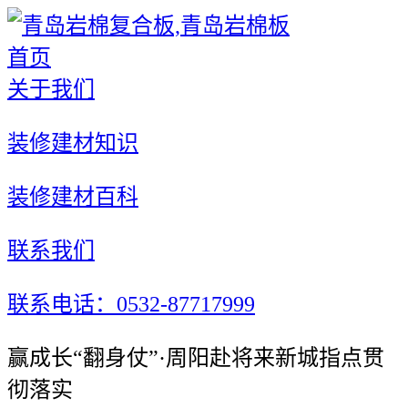
首页
关于我们
装修建材知识
装修建材百科
联系我们
联系电话：0532-87717999
赢成长“翻身仗”·周阳赴将来新城指点贯
彻落实