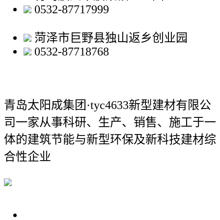
0532-87717999
菏泽市巨野县独山返乡创业园
0532-87718768
青岛太阳成集团·tyc4633新型建材有限公
司
一家从事科研、生产、销售、施工于一
体的建筑节能与新型环保及新科技建材综
合性企业
关于我们