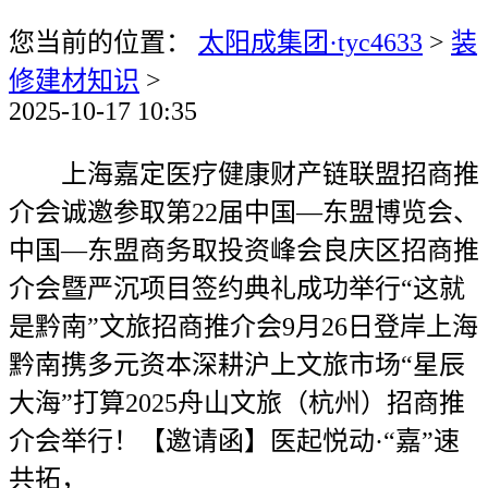
您当前的位置：
太阳成集团·tyc4633
>
装
修建材知识
>
2025-10-17 10:35
上海嘉定医疗健康财产链联盟招商推
介会诚邀参取第22届中国—东盟博览会、
中国—东盟商务取投资峰会良庆区招商推
介会暨严沉项目签约典礼成功举行“这就
是黔南”文旅招商推介会9月26日登岸上海
黔南携多元资本深耕沪上文旅市场“星辰
大海”打算2025舟山文旅（杭州）招商推
介会举行！【邀请函】医起悦动·“嘉”速
共拓，