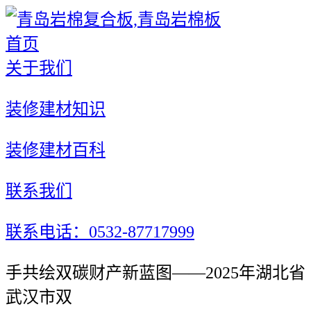
首页
关于我们
装修建材知识
装修建材百科
联系我们
联系电话：0532-87717999
手共绘双碳财产新蓝图——2025年湖北省
武汉市双