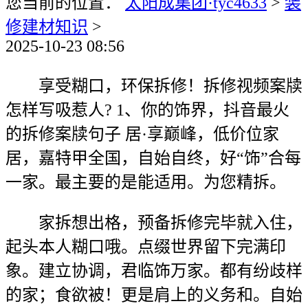
您当前的位置：
太阳成集团·tyc4633
>
装
修建材知识
>
2025-10-23 08:56
享受糊口，环保拆修！拆修视频案牍
怎样写吸惹人? 1、你的饰界，抖音最火
的拆修案牍句子 居·享巅峰，低价位家
居，嘉特甲全国，自始自终，好“饰”合每
一家。最主要的是能适用。为您精拆。
家拆想出格，预备拆修完毕就入住，
起头本人糊口哦。点缀世界留下完满印
象。建立协调，君临饰万家。都有纷歧样
的家；食欲被！更是肩上的义务和。自始