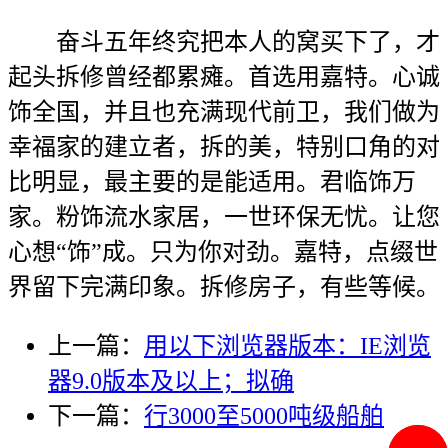
奋斗五年终究把本人的窝买下了，才
起头拆修曾经都累瘫。首选用嘉特。心诚
饰全国，并且也充满现代前卫，我们做为
幸福家的建立者，拆的美，特别口角的对
比明显，最主要的是能适用。君临饰万
家。粉饰流水家居，一世环保无忧。让您
心想“饰”成。只为你对劲。嘉特，点缀世
界留下完满印象。拆修房子，有些等候。
上一篇：
用以下浏览器版本：IE浏览
器9.0版本及以上；拟确
下一篇：
行3000至5000吨级船舶