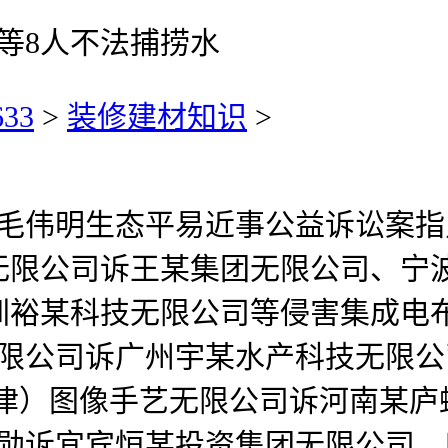
等8人不法捕捞水
33
>
装修建材知识
>
伟明生态平易近事公益诉讼案指点
限公司诉王某集团无限公司、宁波王某
圳裕某科技无限公司等侵害集成电
无限公司诉广州宇某水产科技无限
美（天津）图像手艺无限公司诉河南某
某勋诉宜宾恒某投资集团无限公司