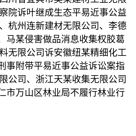
查察院诉叶继成生态平易近事公益
司、杭州连新建材无限公司、李德
某、马某侵害做品消息收集权胶葛
材料无限公司诉安徽纽某精细化工
染刑事附带平易近事公益诉讼案指
无限公司、浙江天某收集无限公司
铜仁市万山区林业局不履行林业行