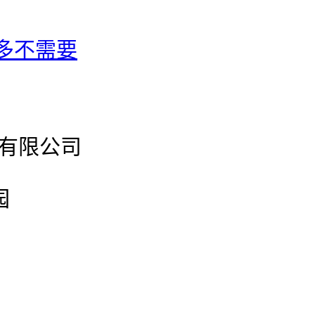
多不需要
材有限公司
园