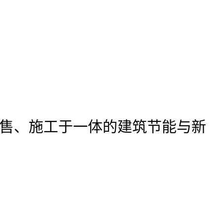
售、施工于一体的建筑节能与新