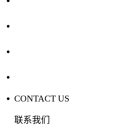
关于我们
装修建材知识
装修建材百科
联系我们
CONTACT US
联系我们