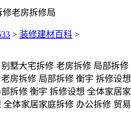
拆修老房拆修局
33
>
装修建材百科
>
别墅大宅拆修 老房拆修 局部拆修 
 老房拆修 局部拆修 衡宇 拆修设想
局部拆修 衡宇 拆修设想 全体家居
想 全体家居家庭拆修 办公拆修 贸易